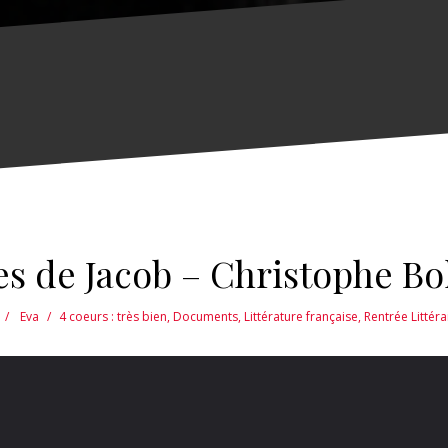
es de Jacob – Christophe Bo
Eva
4 coeurs : très bien
,
Documents
,
Littérature française
,
Rentrée Littér