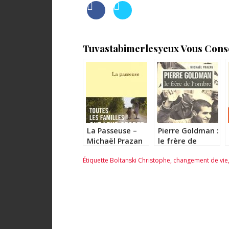
Tuvastabimerlesyeux Vous Consei
La Passeuse –
Pierre Goldman :
Michaël Prazan
le frère de
l’ombre –
Étiquette
Boltanski Christophe
,
changement de vie
Michaël Prazan