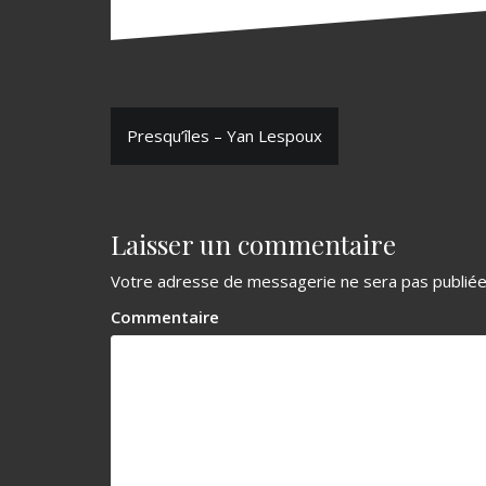
N
Presqu’îles – Yan Lespoux
a
v
Laisser un commentaire
i
g
Votre adresse de messagerie ne sera pas publiée
a
Commentaire
t
i
o
n