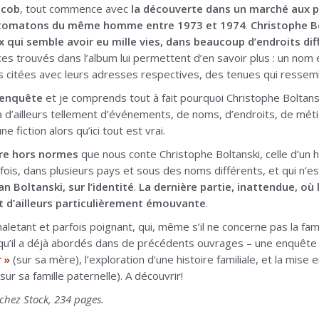
acob
, tout commence avec
la découverte dans un marché aux p
tomatons du même homme entre 1973 et 1974
.
Christophe B
ui semble avoir eu mille vies, dans beaucoup d’endroits diff
es trouvés dans l’album lui permettent d’en savoir plus : un nom é
 citées avec leurs adresses respectives, des tenues qui ressem
’enquête
et je comprends tout à fait pourquoi Christophe Boltansk
a d’ailleurs tellement d’événements, de noms, d’endroits, de métie
 fiction alors qu’ici tout est vrai.
ire hors normes
que nous conte Christophe Boltanski, celle d’un 
 fois, dans plusieurs pays et sous des noms différents, et qui n’e
an Boltanski, sur l’identité
.
La dernière partie, inattendue, o
st d’ailleurs particulièrement émouvante
.
haletant et parfois poignant, qui, même s’il ne concerne pas la fam
qu’il a déjà abordés dans de précédents ouvrages – une enquê
 »
(sur sa mère), l’exploration d’une histoire familiale, et la mis
sur sa famille paternelle). A découvrir!
chez Stock, 234 pages.