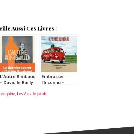
lle Aussi Ces Livres :
L’Autre Rimbaud
Embrasser
– David le Bailly
l’Inconnu –
Aurélie
,
enquête
,
Les Vies de Jacob
Delahaye