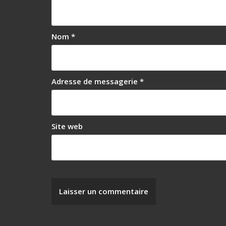
d
e
Nom
*
l
’
a
Adresse de messagerie
*
r
t
i
Site web
c
l
e