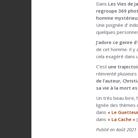
Dans
Les Vies de J
regroupe 369 pho
homme mystérieux q
Une poignée d’ indic
quelques personnes
J’adore ce genre d
de cet homme. Il y 
cela exagéré dans une
C’est
une trajecto
réinventé plusieurs
de l’auteur, Christi
sa vie à la mort e
Un très beau livre, 
lignée des thèmes 
dans
« Le Guetteur
dans
« La Cache »
(
Publié en Août 2021 