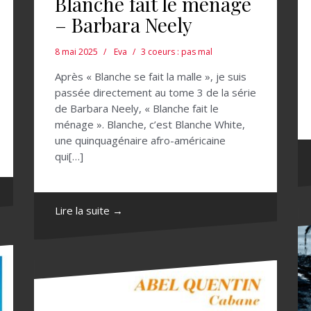
Blanche fait le ménage
– Barbara Neely
8 mai 2025
Eva
3 coeurs : pas mal
Après « Blanche se fait la malle », je suis
passée directement au tome 3 de la série
de Barbara Neely, « Blanche fait le
ménage ». Blanche, c’est Blanche White,
une quinquagénaire afro-américaine
qui[…]
Lire la suite →