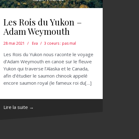
Les Rois du Yukon –
Adam Weymouth
28 mai 2021
Eva
3 coeurs : pas mal
Les Rois du Yukon nous raconte le voyage
d’Adam Weymouth en canoë sur le fleuve
Yukon qui traverse l’Alaska et le Canada,
afin d’étudier le saumon chinook appelé
encore saumon royal (le fameux roi du[…]
Lire la suite →