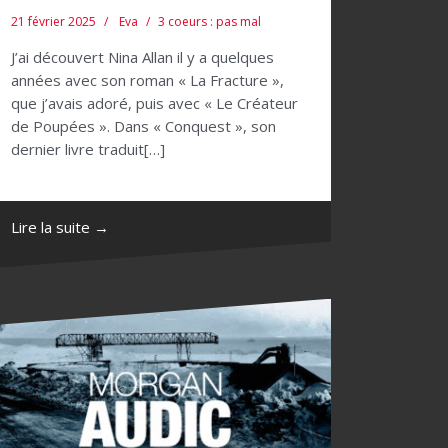
21 février 2025
Eva
3 coeurs : pas mal
J’ai découvert Nina Allan il y a quelques
années avec son roman « La Fracture »,
que j’avais adoré, puis avec « Le Créateur
de Poupées ». Dans « Conquest », son
dernier livre traduit[…]
Lire la suite →