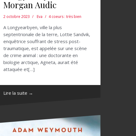
Morgan Audic
2 octobre 2023
Eva
4 coeurs : très bien
A Longyearbyen, ville la plus
septentrionale de la terre, Lottie Sandvik,
enquêtrice souffrant de stress post-
traumatique, est appelée sur une scène
de crime animal : une doctorante en
biologie arctique, Agneta, aurait été
attaquée et[…]
Lire la suite →