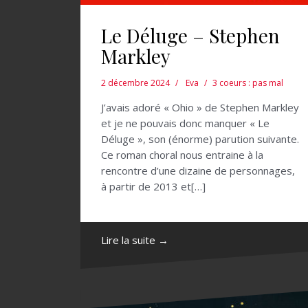
Le Déluge – Stephen
Markley
2 décembre 2024
Eva
3 coeurs : pas mal
J’avais adoré « Ohio » de Stephen Markley
et je ne pouvais donc manquer « Le
Déluge », son (énorme) parution suivante.
Ce roman choral nous entraine à la
rencontre d’une dizaine de personnages,
à partir de 2013 et[…]
Lire la suite →