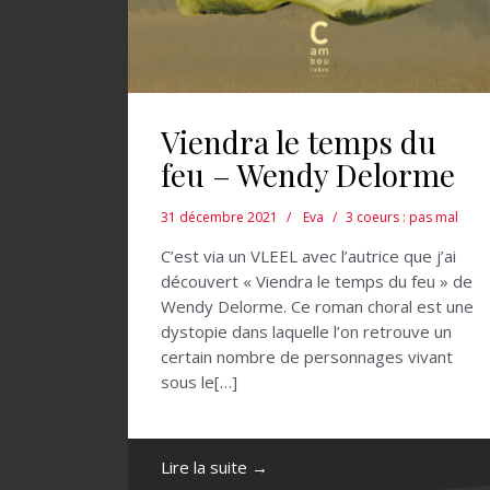
Viendra le temps du
feu – Wendy Delorme
31 décembre 2021
Eva
3 coeurs : pas mal
C’est via un VLEEL avec l’autrice que j’ai
découvert « Viendra le temps du feu » de
Wendy Delorme. Ce roman choral est une
dystopie dans laquelle l’on retrouve un
certain nombre de personnages vivant
sous le[…]
Lire la suite →