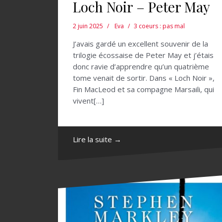
Loch Noir – Peter May
2 juin 2025
Eva
3 coeurs : pas mal
J’avais gardé un excellent souvenir de la
trilogie écossaise de Peter May et j’étais
donc ravie d’apprendre qu’un quatrième
tome venait de sortir. Dans « Loch Noir »,
Fin MacLeod et sa compagne Marsaili, qui
vivent[…]
Lire la suite →