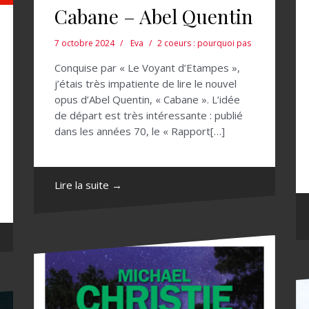
Cabane – Abel Quentin
7 octobre 2024
Eva
2 coeurs : pourquoi pas
Conquise par « Le Voyant d’Etampes »,
j’étais très impatiente de lire le nouvel
opus d’Abel Quentin, « Cabane ». L’idée
de départ est très intéressante : publié
dans les années 70, le « Rapport[…]
Lire la suite →