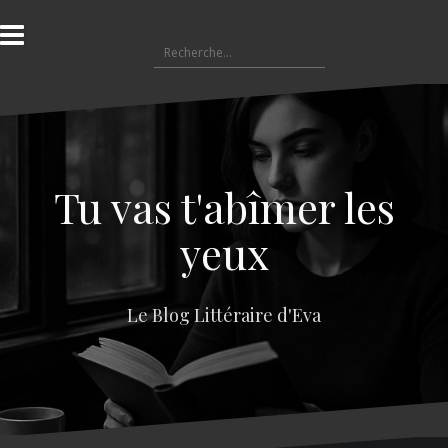
A
l
R
l
e
e
c
r
h
a
e
u
r
c
c
o
Tu vas t'abîmer les
h
n
e
t
yeux
r
e
n
:
u
Le Blog Littéraire d'Eva