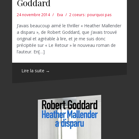
Goddard
24 novembre 2014
Eva
2 coeurs : pourquoi pas
J’avais beaucoup aimé le thriller « Heather Mallender
a disparu », de Robert Goddard, que j’avais trouvé
original et agréable à lire, et je me suis donc
précipitée sur « Le Retour » le nouveau roman de
l’auteur. En[…]
Lire la suite →