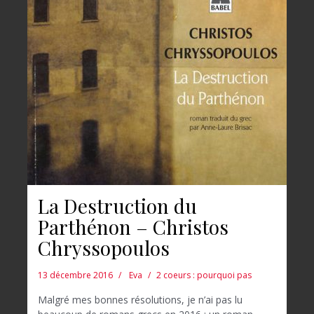
La Destruction du
Parthénon – Christos
Chryssopoulos
13 décembre 2016
Eva
2 coeurs : pourquoi pas
Malgré mes bonnes résolutions, je n’ai pas lu