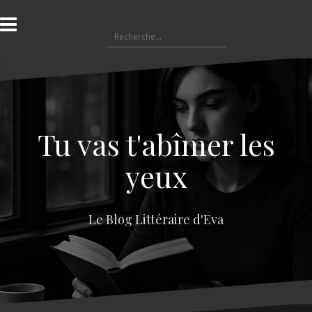
A
l
R
l
e
e
c
r
h
a
e
u
r
c
c
o
Tu vas t'abîmer les
h
n
e
t
yeux
r
e
n
:
u
Le Blog Littéraire d'Eva