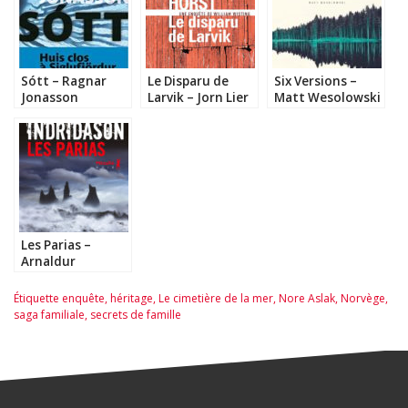
Sótt – Ragnar
Le Disparu de
Six Versions –
Jonasson
Larvik – Jorn Lier
Matt Wesolowski
Horst
Les Parias –
Arnaldur
Indridason
Étiquette
enquête
,
héritage
,
Le cimetière de la mer
,
Nore Aslak
,
Norvège
,
saga familiale
,
secrets de famille