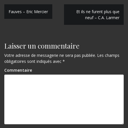
N
Fauves – Eric Mercier
Et ils ne furent plus que
neuf – C.A. Larmer
a
v
i
Laisser un commentaire
g
Votre adresse de messagerie ne sera pas publiée.
Les champs
a
obligatoires sont indiqués avec
*
t
Commentaire
i
o
n
d
e
l