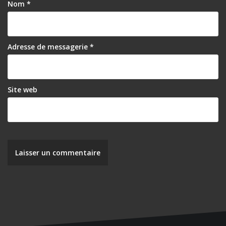
Nom
*
’
a
r
Adresse de messagerie
*
t
i
Site web
c
l
e