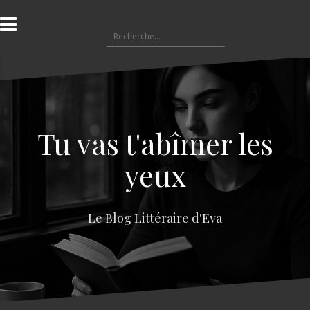
A
l
R
l
e
e
c
r
h
a
e
u
r
c
c
o
Tu vas t'abîmer les
h
n
e
t
yeux
r
e
n
:
u
Le Blog Littéraire d'Eva