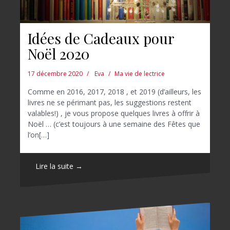
Idées de Cadeaux pour
Noël 2020
17 décembre 2020
Eva
Ma vie de lectrice
Comme en 2016, 2017, 2018 , et 2019 (d’ailleurs, les
livres ne se périmant pas, les suggestions restent
valables!) , je vous propose quelques livres à offrir à
Noël … (c’est toujours à une semaine des Fêtes que
l’on[…]
Lire la suite →