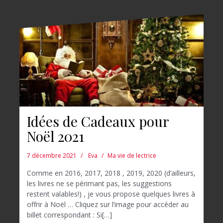
Idées de Cadeaux pour
Noël 2021
7 décembre 2021
Eva
Ma vie de lectrice
Comme en 2016, 2017, 2018 , 2019, 2020 (d’ailleurs,
les livres ne se périmant pas, les suggestions
restent valables!) , je vous propose quelques livres à
offrir à Noël … Cliquez sur l’image pour accéder au
billet correspondant : Si[…]