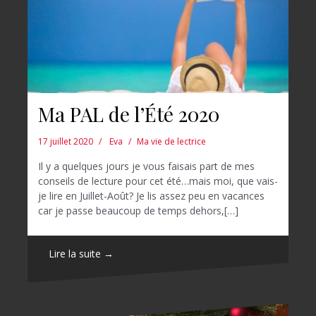
Ma PAL de l’Été 2020
17 juillet 2020
Eva
Ma vie de lectrice
Il y a quelques jours je vous faisais part de mes
conseils de lecture pour cet été…mais moi, que vais-
je lire en Juillet-Août? Je lis assez peu en vacances
car je passe beaucoup de temps dehors,[…]
Lire la suite →