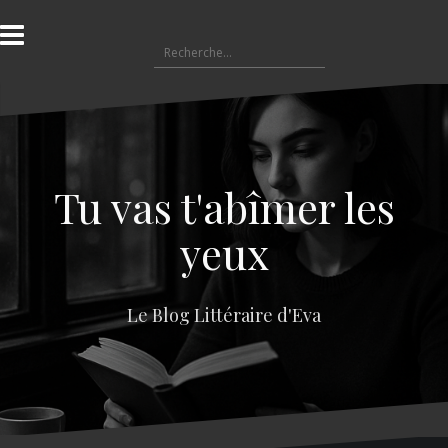
A
l
R
l
e
e
c
r
h
a
e
u
r
c
c
o
Tu vas t'abîmer les
h
n
e
t
yeux
r
e
n
:
u
Le Blog Littéraire d'Eva