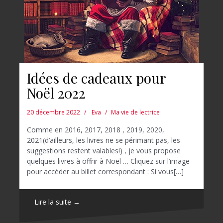
Idées de cadeaux pour
Noël 2022
20 décembre 2022
Eva
Ma vie de lectrice
Comme en 2016, 2017, 2018 , 2019, 2020,
2021(d’ailleurs, les livres ne se périmant pas, les
suggestions restent valables!) , je vous propose
quelques livres à offrir à Noël … Cliquez sur l’image
pour accéder au billet correspondant : Si vous[…]
Lire la suite →