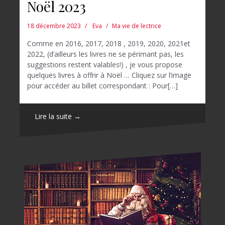
Noël 2023
18 décembre 2023
Eva
Ma vie de lectrice
Comme en 2016, 2017, 2018 , 2019, 2020, 2021et
2022, (d’ailleurs les livres ne se périmant pas, les
suggestions restent valables!) , je vous propose
quelques livres à offrir à Noël … Cliquez sur l’image
pour accéder au billet correspondant : Pour[…]
Lire la suite →