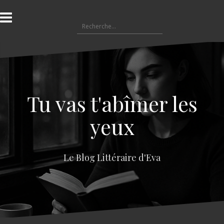
A
l
R
l
e
e
c
r
h
a
e
u
r
c
c
o
Tu vas t'abîmer les
h
n
e
t
yeux
r
e
n
:
u
Le Blog Littéraire d'Eva