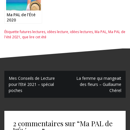
Ma PAL de l’Été
2020
Étiquette
futures lectures
,
idées lecture
,
idées lectures
,
Ma PAL
,
Ma PAL de
l'été 2021
,
que lire cet été
N
Mes Conseils de Lecture
La femme qui mangeait
pour l’Eté 2021 – spécial
des fleurs – Guillaume
a
poches
Chérel
v
i
g
2 commentaires sur “
Ma PAL de
a