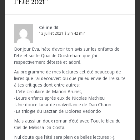
l’Été 2021
”
t
i
o
Céline
dit :
13 juillet 2021 à 3 h 42 min
n
d
Bonjour Eva, hâte d’avoir ton avis sur les enfants de
l’été et sur le Quai de Ouistreham que j’ai
e
respectivement détesté et adoré.
l
Au programme de mes lectures cet été beaucoup de
’
livres que j’ai découvert ou que j’ai eu envie de lire suite
à tes critiques dont entre autres:
a
-L’été circulaire de Marion Brunet,
-Leurs enfants après eux de Nicolas Mathieu
r
-Une douce lueur de malveillance de Dan Chaon
t
-La trilogie du Baztan de Dolores Redondo
i
Mais aussi un doux roman d’été avec Tout le bleu du
Ciel de Mélissa Da Costa.
c
Nul doute que l’été sera plein de belles lectures :-).