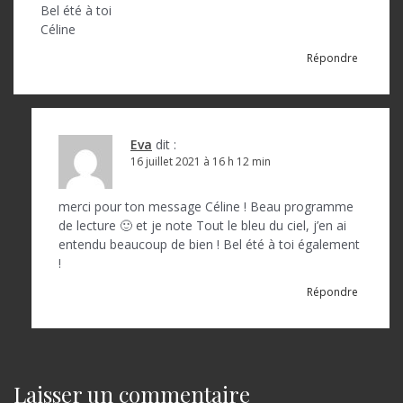
l
Bel été à toi
Céline
e
Répondre
Eva
dit :
16 juillet 2021 à 16 h 12 min
merci pour ton message Céline ! Beau programme
de lecture 🙂 et je note Tout le bleu du ciel, j’en ai
entendu beaucoup de bien ! Bel été à toi également
!
Répondre
Laisser un commentaire