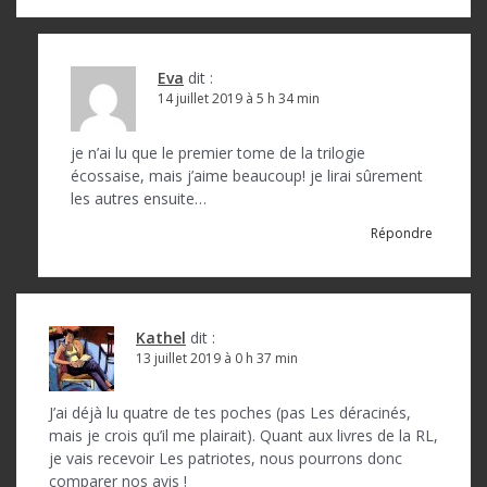
l
’
a
Eva
dit :
14 juillet 2019 à 5 h 34 min
r
t
je n’ai lu que le premier tome de la trilogie
écossaise, mais j’aime beaucoup! je lirai sûrement
i
les autres ensuite…
c
Répondre
l
e
Kathel
dit :
13 juillet 2019 à 0 h 37 min
J’ai déjà lu quatre de tes poches (pas Les déracinés,
mais je crois qu’il me plairait). Quant aux livres de la RL,
je vais recevoir Les patriotes, nous pourrons donc
comparer nos avis !