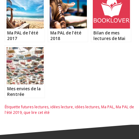
Ma PAL de l’été
Ma PAL de l’été
Bilan de mes
2017
2018
lectures de Mai
2017
Mes envies de la
Rentrée
Littéraire de
Septembre 2017
Étiquette
futures lectures
,
idées lecture
,
idées lectures
,
Ma PAL
,
Ma PAL de
l'été 2019
,
que lire cet été