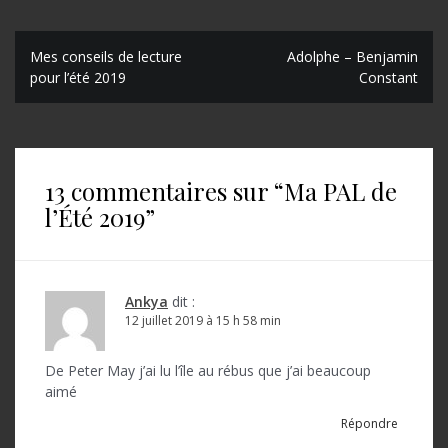
N
Mes conseils de lecture
Adolphe – Benjamin
pour l’été 2019
Constant
a
v
i
13 commentaires sur “
Ma PAL de
g
l’Été 2019
”
a
t
i
Ankya
dit :
o
12 juillet 2019 à 15 h 58 min
n
De Peter May j’ai lu l’île au rébus que j’ai beaucoup
d
aimé
e
Répondre