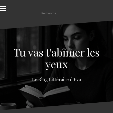
A
l
R
l
e
e
c
r
h
a
e
u
r
c
c
o
Tu vas t'abîmer les
h
n
e
t
yeux
r
e
n
:
u
Le Blog Littéraire d'Eva