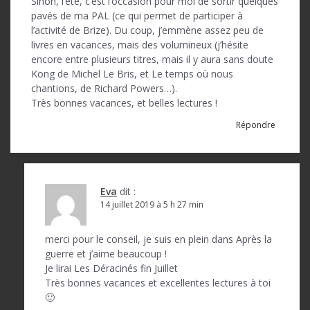
Sinon, l’été, c’est l’occasion pour moi de sortir quelques
pavés de ma PAL (ce qui permet de participer à
l’activité de Brize). Du coup, j’emmène assez peu de
livres en vacances, mais des volumineux (j’hésite
encore entre plusieurs titres, mais il y aura sans doute
Kong de Michel Le Bris, et Le temps où nous
chantions, de Richard Powers…).
Très bonnes vacances, et belles lectures !
Répondre
Eva
dit :
14 juillet 2019 à 5 h 27 min
merci pour le conseil, je suis en plein dans Après la
guerre et j’aime beaucoup !
Je lirai Les Déracinés fin Juillet
Très bonnes vacances et excellentes lectures à toi
🙂