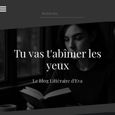
A
l
R
l
e
e
c
r
h
a
e
u
r
c
c
o
Tu vas t'abîmer les
h
n
e
t
yeux
r
e
n
:
u
Le Blog Littéraire d'Eva