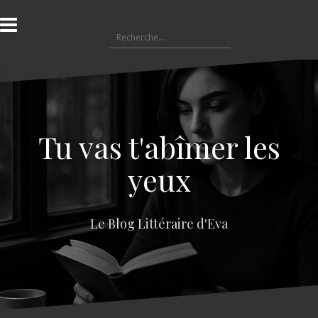
A
l
R
l
e
e
c
r
h
a
e
u
r
c
c
o
Tu vas t'abîmer les
h
n
e
t
yeux
r
e
n
:
u
Le Blog Littéraire d'Eva