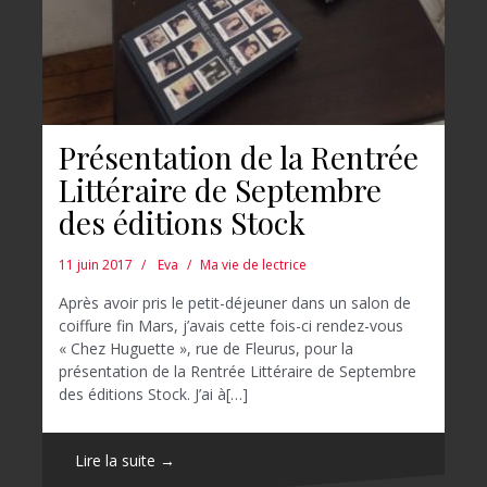
Présentation de la Rentrée
Littéraire de Septembre
des éditions Stock
11 juin 2017
Eva
Ma vie de lectrice
Après avoir pris le petit-déjeuner dans un salon de
coiffure fin Mars, j’avais cette fois-ci rendez-vous
« Chez Huguette », rue de Fleurus, pour la
présentation de la Rentrée Littéraire de Septembre
des éditions Stock. J’ai à[…]
Lire la suite →