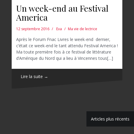
Un week-end au Festival
America
12 septembre 2016
Eva
Ma vie de lectrice
Après le Forum Fnac Livres le week-end dernier,
c’était ce week-end le tant attendu Festival America !
Ma toute première fois à ce festival de littérature
d’Amérique du Nord qui a lieu à Vincennes tous[…]
Lire la suite →
N
Articles plus récents
a