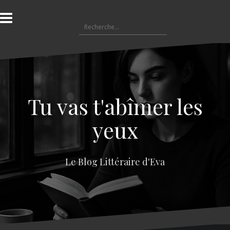
A
l
R
l
e
e
c
r
h
a
e
u
r
c
c
o
Tu vas t'abîmer les
h
n
e
t
yeux
r
e
n
:
u
Le Blog Littéraire d'Eva