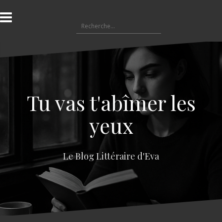
A
l
R
l
e
e
c
r
h
a
e
u
r
c
c
o
Tu vas t'abîmer les
h
n
e
t
yeux
r
e
n
:
u
Le Blog Littéraire d'Eva