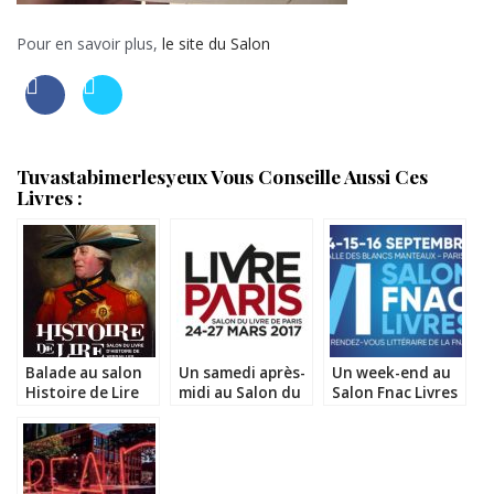
Pour en savoir plus,
le site du Salon
Tuvastabimerlesyeux Vous Conseille Aussi Ces
Livres :
Balade au salon
Un samedi après-
Un week-end au
Histoire de Lire
midi au Salon du
Salon Fnac Livres
de Versailles 2017
Livre de Paris
2018
(conférences
d’Olivier Guez et
Eric Vuillard)