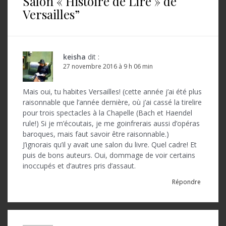
Salon « Histoire de Lire » de
a
Versailles
”
t
i
o
keisha
dit :
27 novembre 2016 à 9 h 06 min
n
d
Mais oui, tu habites Versailles! (cette année j’ai été plus
raisonnable que l’année dernière, où j’ai cassé la tirelire
e
pour trois spectacles à la Chapelle (Bach et Haendel
l
rule!) Si je m’écoutais, je me goinfrerais aussi d’opéras
baroques, mais faut savoir être raisonnable.)
’
J’ignorais qu’il y avait une salon du livre. Quel cadre! Et
a
puis de bons auteurs. Oui, dommage de voir certains
inoccupés et d’autres pris d’assaut.
r
Répondre
t
i
c