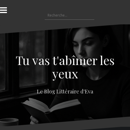
A
l
R
l
e
e
c
r
h
a
e
u
r
c
c
o
Tu vas t'abîmer les
h
n
e
t
yeux
r
e
n
:
u
Le Blog Littéraire d'Eva