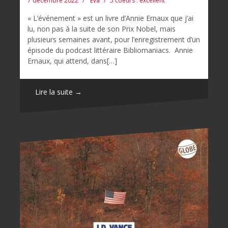
7 décembre 2022
Eva
5 coeurs : excellent
« L’événement » est un livre d’Annie Ernaux que j’ai
lu, non pas à la suite de son Prix Nobel, mais
plusieurs semaines avant, pour l’enregistrement d’un
épisode du podcast littéraire Bibliomaniacs. Annie
Ernaux, qui attend, dans[…]
Lire la suite →