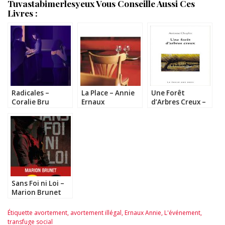
Tuvastabimerlesyeux Vous Conseille Aussi Ces
Livres :
Radicales –
La Place – Annie
Une Forêt
Coralie Bru
Ernaux
d’Arbres Creux –
Antoine Choplin
#MRL2015
Sans Foi ni Loi –
Marion Brunet
Étiquette
avortement
,
avortement illégal
,
Ernaux Annie
,
L'événement
,
transfuge social