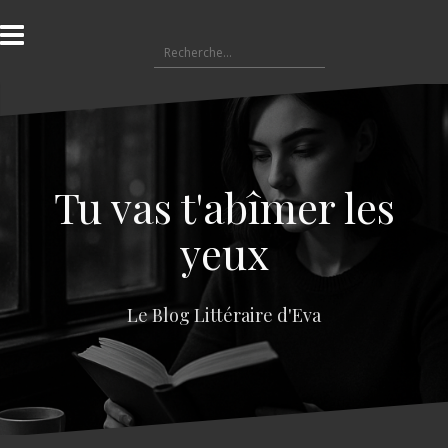
A
l
R
l
e
e
c
r
h
a
e
u
r
c
c
o
Tu vas t'abîmer les
h
n
e
t
yeux
r
e
n
:
u
Le Blog Littéraire d'Eva