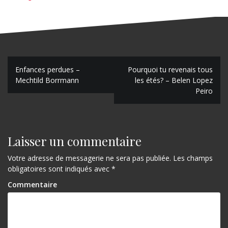
N
Enfances perdues –
Pourquoi tu revenais tous
Mechtild Borrmann
les étés? – Belen Lopez
a
Peiro
v
i
g
Laisser un commentaire
a
Votre adresse de messagerie ne sera pas publiée.
Les champs
obligatoires sont indiqués avec
*
t
Commentaire
i
o
n