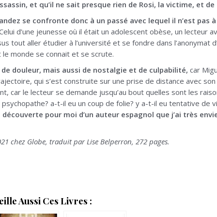
assassin, et qu’il ne sait presque rien de Rosi, la victime, et d
ndez se confronte donc à un passé avec lequel il n’est pas à 
elui d’une jeunesse où il était un adolescent obèse, un lecteur av
s tout aller étudier à l’université et se fondre dans l’anonymat d’
ut le monde se connait et se scrute.
n de douleur, mais aussi de nostalgie et de culpabilité,
car Mig
ectoire, qui s’est construite sur une prise de distance avec son m
nt, car le lecteur se demande jusqu’au bout quelles sont les rai
n psychopathe? a-t-il eu un coup de folie? y a-t-il eu tentative de 
 découverte pour moi d’un auteur espagnol que j’ai très envi
21 chez Globe, traduit par Lise Belperron, 272 pages.
lle Aussi Ces Livres :