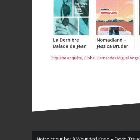
La Dernière
Nomadland –
Balade de Jean
Jessica Bruder
Townsend –
Étiquette
enquête
,
Globe
,
Hernandez Miguel Angel
Fred Vermorel
Notre coeur bat à Wounded Knee – David Treu