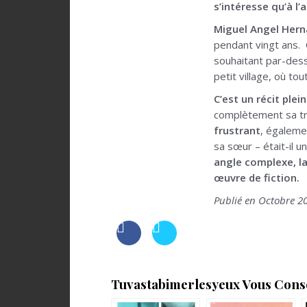
s’intéresse qu’à l’
Miguel Angel Herna
pendant vingt ans. C
souhaitant par-dessu
petit village, où to
C’est un récit plei
complètement sa traj
frustrant
, égaleme
sa sœur – était-il u
angle complexe, la
œuvre de fiction.
Publié en Octobre 20
Tuvastabimerlesyeux Vous Consei