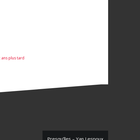
t ans plus tard
Presqu’îles – Yan Lespoux