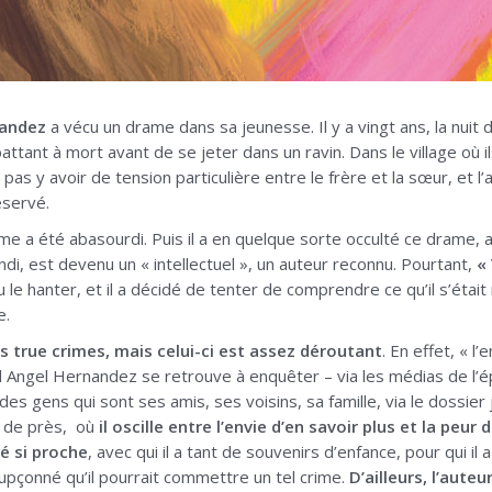
nandez
a vécu un drame dans sa jeunesse. Il y a vingt ans, la nuit 
ttant à mort avant de se jeter dans un ravin. Dans le village où i
t pas y avoir de tension particulière entre le frère et la sœur, et
éservé.
me a été abasourdi. Puis il a en quelque sorte occulté ce drame, 
randi, est devenu un « intellectuel », un auteur reconnu. Pourtant,
«
le hanter, et il a décidé de tenter de comprendre ce qu’il s’était 
e.
s true crimes, mais celui-ci est assez déroutant
. En effet, « l
l Angel Hernandez se retrouve à enquêter – via les médias de l’épo
des gens qui sont ses amis, ses voisins, sa famille, via le dossier j
he de près, où
il oscille entre l’envie d’en savoir plus et la peur 
té si proche
, avec qui il a tant de souvenirs d’enfance, pour qui i
oupçonné qu’il pourrait commettre un tel crime.
D’ailleurs, l’aute