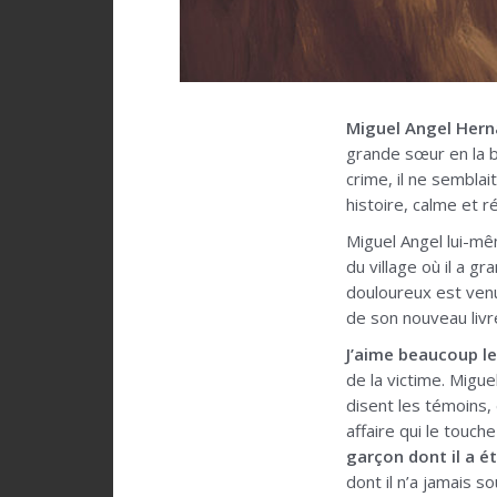
Miguel Angel Her
grande sœur en la ba
crime, il ne semblai
histoire, calme et r
Miguel Angel lui-mê
du village où il a g
douloureux est venu 
de son nouveau livr
J’aime beaucoup le
de la victime. Migue
disent les témoins, 
affaire qui le touc
garçon dont il a é
dont il n’a jamais s