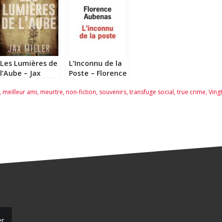
Les Lumières de
L’Inconnu de la
l’Aube – Jax
Poste – Florence
Miller
Aubenas
,
meilleur ami
,
meurtre
,
non-fiction
,
souvenirs
,
transfuge social
,
true crime
,
Ving
er