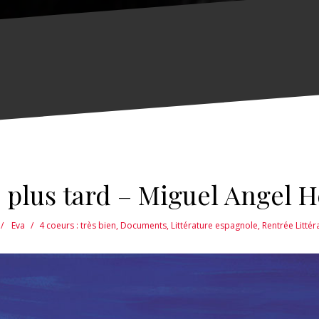
s plus tard – Miguel Angel 
Eva
4 coeurs : très bien
,
Documents
,
Littérature espagnole
,
Rentrée Litté