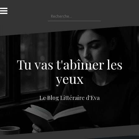
A
l
R
l
e
e
c
r
h
a
e
u
r
c
c
o
Tu vas t'abîmer les
h
n
e
t
yeux
r
e
n
:
u
Le Blog Littéraire d'Eva