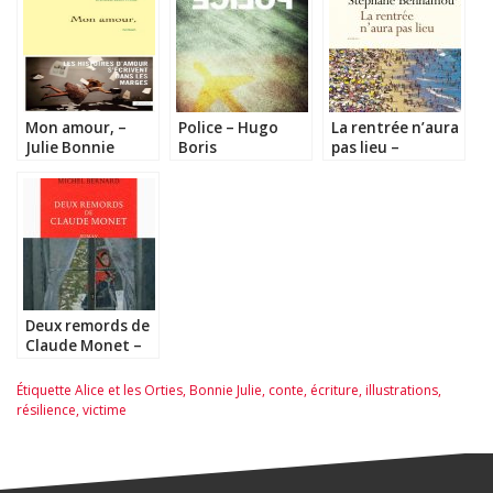
Mon amour, –
Police – Hugo
La rentrée n’aura
Julie Bonnie
Boris
pas lieu –
Stéphane
Benhamou
Deux remords de
Claude Monet –
Michel Bernard et
Exposition
Étiquette
Alice et les Orties
,
Bonnie Julie
,
conte
,
écriture
,
illustrations
,
Frédéric Bazille
résilience
,
victime
au Musée d’Orsay