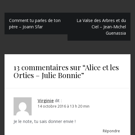
N
Comment tu parles de ton
La Valse des Arbres et du
père – Joann Sfar
Ciel – Jean-Michel
a
Guenassia
v
i
g
13 commentaires sur “
Alice et les
a
Orties – Julie Bonnie
”
t
i
o
Virginie
dit :
14 octobre 2016 à 13 h 20 min
n
d
Je le note, tu sais donner envie !
e
Répondre