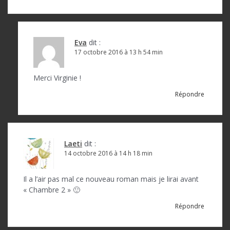
l
’
a
Eva
dit :
17 octobre 2016 à 13 h 54 min
r
t
Merci Virginie !
i
Répondre
c
l
e
Laeti
dit :
14 octobre 2016 à 14 h 18 min
Il a l’air pas mal ce nouveau roman mais je lirai avant
« Chambre 2 » 🙂
Répondre