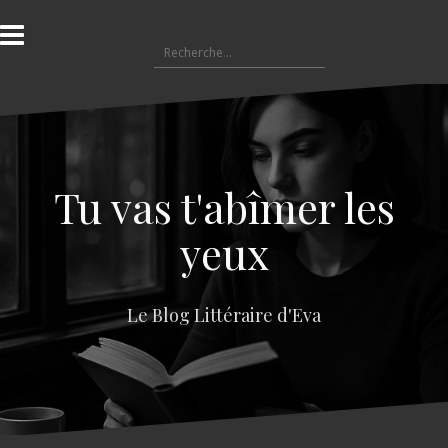
A
l
R
l
e
e
c
r
h
a
e
u
r
c
c
o
Tu vas t'abîmer les
h
n
e
t
yeux
r
e
n
:
u
Le Blog Littéraire d'Eva