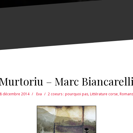
Murtoriu – Marc Biancarell
8 décembre 2014
Eva
2 coeurs : pourquoi pas
,
Littérature corse
,
Roman