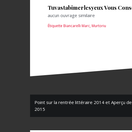
Tuvastabimerlesyeux Vous Consei
aucun ouvrage similaire
Étiquette
Biancarelli Marc
,
Murtoriu
N
Point sur la rentrée littéraire 2014 et Aperçu de 
2015
a
v