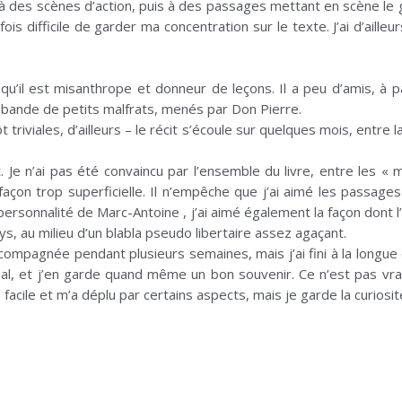
 à des scènes d’action, puis à des passages mettant en scène l
is difficile de garder ma concentration sur le texte. J’ai d’aille
t qu’il est misanthrope et donneur de leçons. Il a peu d’amis, à 
e bande de petits malfrats, menés par Don Pierre.
triviales, d’ailleurs – le récit s’écoule sur quelques mois, entre l
. Je n’ai pas été convaincu par l’ensemble du livre, entre les « 
açon trop superficielle. Il n’empêche que j’ai aimé les passag
personnalité de Marc-Antoine , j’ai aimé également la façon dont 
ays, au milieu d’un blabla pseudo libertaire assez agaçant.
accompagnée pendant plusieurs semaines, mais j’ai fini à la longue
al, et j’en garde quand même un bon souvenir. Ce n’est pas vra
 facile et m’a déplu par certains aspects, mais je garde la curiosi