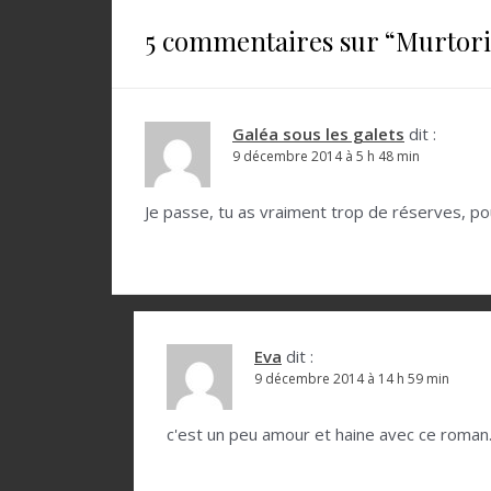
i
g
5 commentaires sur “
Murtori
a
t
Galéa sous les galets
dit :
i
9 décembre 2014 à 5 h 48 min
o
Je passe, tu as vraiment trop de réserves, pour
n
d
e
l
Eva
dit :
’
9 décembre 2014 à 14 h 59 min
a
r
c'est un peu amour et haine avec ce roma
t