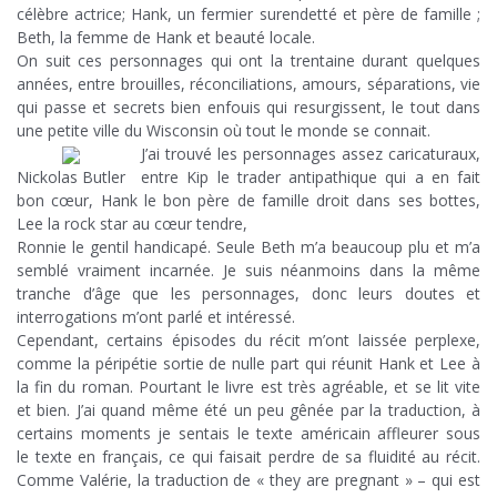
célèbre actrice; Hank, un fermier surendetté et père de famille ;
Beth, la femme de Hank et beauté locale.
On suit ces personnages qui ont la trentaine durant quelques
années, entre brouilles, réconciliations, amours, séparations, vie
qui passe et secrets bien enfouis qui resurgissent, le tout dans
une petite ville du Wisconsin où tout le monde se connait.
J’ai trouvé les personnages assez caricaturaux,
Nickolas Butler
entre Kip le trader antipathique qui a en fait
bon cœur, Hank le bon père de famille droit dans ses bottes,
Lee la rock star au cœur tendre,
Ronnie le gentil handicapé. Seule Beth m’a beaucoup plu et m’a
semblé vraiment incarnée. Je suis néanmoins dans la même
tranche d’âge que les personnages, donc leurs doutes et
interrogations m’ont parlé et intéressé.
Cependant, certains épisodes du récit m’ont laissée perplexe,
comme la péripétie sortie de nulle part qui réunit Hank et Lee à
la fin du roman. Pourtant le livre est très agréable, et se lit vite
et bien. J’ai quand même été un peu gênée par la traduction, à
certains moments je sentais le texte américain affleurer sous
le texte en français, ce qui faisait perdre de sa fluidité au récit.
Comme Valérie, la traduction de « they are pregnant » – qui est