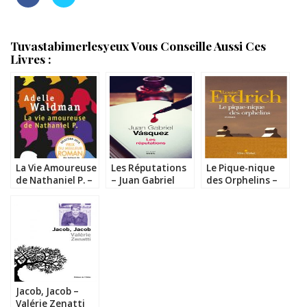
Tuvastabimerlesyeux Vous Conseille Aussi Ces
Livres :
La Vie Amoureuse
Les Réputations
Le Pique-nique
de Nathaniel P. –
– Juan Gabriel
des Orphelins –
Adelle Waldman
Vasquez
Louise Erdrich
Jacob, Jacob –
Valérie Zenatti