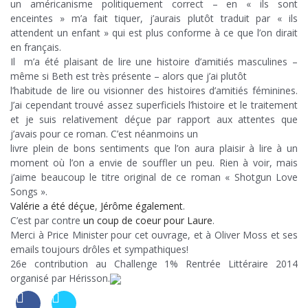
un américanisme politiquement correct – en « ils sont
enceintes » m’a fait tiquer, j’aurais plutôt traduit par « ils
attendent un enfant » qui est plus conforme à ce que l’on dirait
en français.
Il m’a été plaisant de lire une histoire d’amitiés masculines –
même si Beth est très présente – alors que j’ai plutôt
l’habitude de lire ou visionner des histoires d’amitiés féminines.
J’ai cependant trouvé assez superficiels l’histoire et le traitement
et je suis relativement déçue par rapport aux attentes que
j’avais pour ce roman. C’est néanmoins un
livre plein de bons sentiments que l’on aura plaisir à lire à un
moment où l’on a envie de souffler un peu. Rien à voir, mais
j’aime beaucoup le titre original de ce roman « Shotgun Love
Songs ».
Valérie a été déçue
,
Jérôme également
.
C’est par contre
un coup de coeur pour Laure
.
Merci à Price Minister pour cet ouvrage, et à Oliver Moss et ses
emails toujours drôles et sympathiques!
26e contribution au Challenge 1% Rentrée Littéraire 2014
organisé par Hérisson.