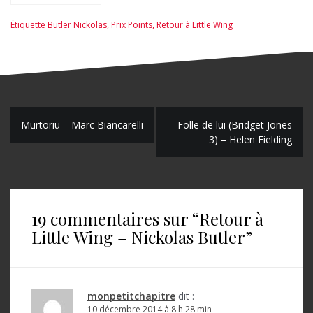
Étiquette
Butler Nickolas
,
Prix Points
,
Retour à Little Wing
N
Murtoriu – Marc Biancarelli
Folle de lui (Bridget Jones
3) – Helen Fielding
a
v
i
19 commentaires sur “
Retour à
g
Little Wing – Nickolas Butler
”
a
t
i
monpetitchapitre
dit :
10 décembre 2014 à 8 h 28 min