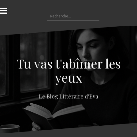
A
l
R
l
e
e
c
r
h
a
e
u
r
c
c
o
Tu vas t'abîmer les
h
n
e
t
yeux
r
e
n
:
u
Le Blog Littéraire d'Eva