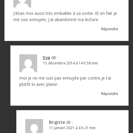
o
n
J'étais moi aussi très emballée à sa sortie. Et en fait je
d
me suis ennuyée, j'ai abandonné ma lecture.
e
Répondre
l
’
a
Eva
dit :
15 décembre 2014 à 14 h 58 min
r
t
moi je ne me suis pas ennuyée par contre,je l'ai
plutôt lu avec plaisir.
i
Répondre
c
l
e
Brigitte
dit :
11 janvier 2021 à 4 h 21 min