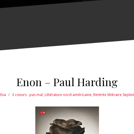
Enon – Paul Harding
Eva
3 coeurs : pas mal
,
Littérature nord-américaine
,
Rentrée littéraire Sept