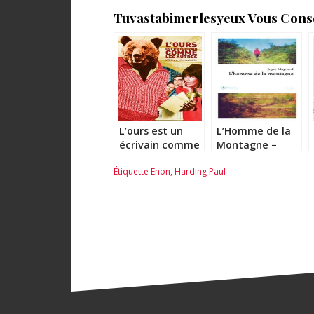
Tuvastabimerlesyeux Vous Consei
L’ours est un
L’Homme de la
écrivain comme
Montagne –
les autres –
Joyce Maynard
Étiquette
Enon
,
Harding Paul
William
Kotzwinkle