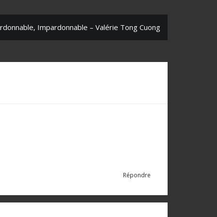
rdonnable, Impardonnable – Valérie Tong Cuong
Répondre