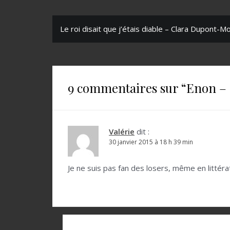
N
Le roi disait que j’étais diable – Clara Dupont-
a
v
i
9 commentaires sur “
Enon – 
g
a
t
Valérie
dit :
30 janvier 2015 à 18 h 39 min
i
o
Je ne suis pas fan des losers, même en littéra
n
d
e