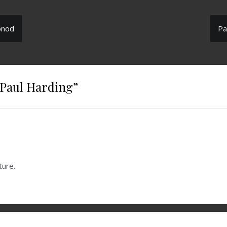
Monod
Pa
Paul Harding
”
ture.