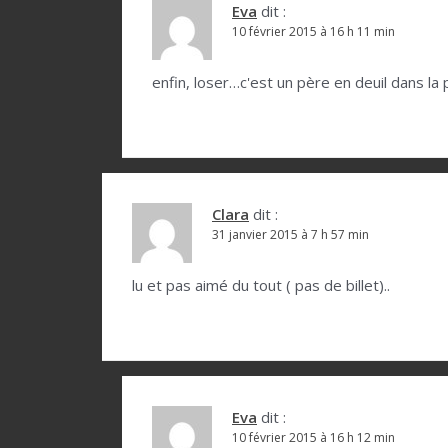
l
Eva
dit :
10 février 2015 à 16 h 11 min
’
a
enfin, loser…c'est un père en deuil dans la 
r
t
i
c
Clara
dit :
l
31 janvier 2015 à 7 h 57 min
e
lu et pas aimé du tout ( pas de billet)..
Eva
dit :
10 février 2015 à 16 h 12 min