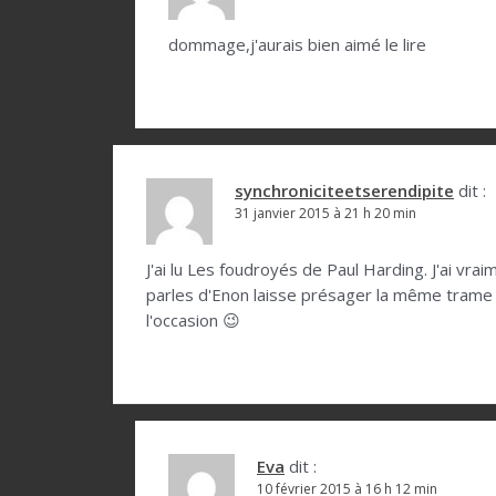
dommage,j'aurais bien aimé le lire
synchroniciteetserendipite
dit :
31 janvier 2015 à 21 h 20 min
J'ai lu Les foudroyés de Paul Harding. J'ai vr
parles d'Enon laisse présager la même trame av
l'occasion 😉
Eva
dit :
10 février 2015 à 16 h 12 min