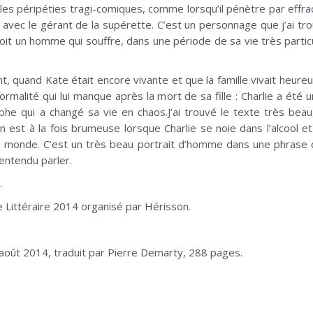
 les péripéties tragi-comiques, comme lorsqu’il pénètre par effra
r avec le gérant de la supérette. C’est un personnage que j’ai tro
n voit un homme qui souffre, dans une période de sa vie très partic
nt, quand Kate était encore vivante et que la famille vivait heureu
ormalité qui lui manque après la mort de sa fille : Charlie a été 
phe qui a changé sa vie en chaos.J’ai trouvé le texte très bea
est à la fois brumeuse lorsque Charlie se noie dans l’alcool et
le monde. C’est un très beau portrait d’homme dans une phrase dif
 entendu parler.
.
 Littéraire 2014 organisé par Hérisson.
 août 2014, traduit par Pierre Demarty, 288 pages.