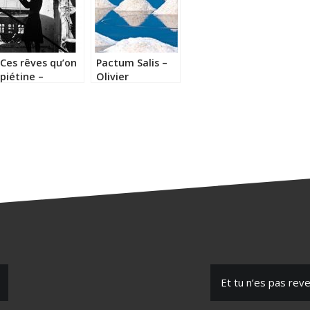
Ces rêves qu’on
Pactum Salis –
piétine –
Olivier
Sébastien
Bourdeaut
Spitzer
Et tu n’es pas rev