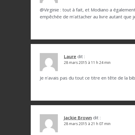
r
@Virginie : tout à fait, et Modiano a égaleme
t
empêchée de m'attacher au livre autant que je 
i
c
l
e
Laure
dit :
28 mars 2015 à 11 h 24 min
Je n'avais pas du tout ce titre en tête de la b
Jackie Brown
dit :
28 mars 2015 à 21 h 07 min