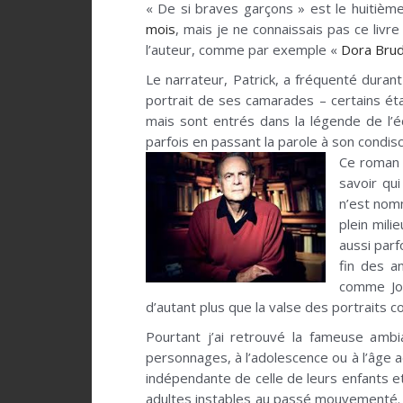
« De si braves garçons » est le huitiè
mois
, mais je ne connaissais pas ce livr
l’auteur, comme par exemple «
Dora Bru
Le narrateur, Patrick, a fréquenté duran
portrait de ses camarades – certains éta
mais sont entrés dans la légende de l’é
parfois en passant la parole à son condi
Ce roman m
savoir qui
n’est nomm
plein mili
aussi parf
fin des a
comme Joh
d’autant plus que la valse des portraits
Pourtant j’ai retrouvé la fameuse amb
personnages, à l’adolescence ou à l’âge 
indépendante de celle de leurs enfants e
adultes instables au passé mouvementé. 