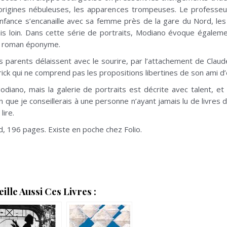
s origines nébuleuses, les apparences trompeuses. Le professeu
 d’enfance s’encanaille avec sa femme près de la gare du Nord, 
ais loin. Dans cette série de portraits, Modiano évoque égalemen
un roman éponyme.
s parents délaissent avec le sourire, par l’attachement de Cla
atrick qui ne comprend pas les propositions libertines de son ami d
Modiano, mais la galerie de portraits est décrite avec talent, et
 que je conseillerais à une personne n’ayant jamais lu de livres 
lire.
d, 196 pages. Existe en poche chez Folio.
lle Aussi Ces Livres :