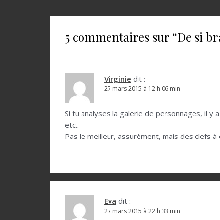
a
v
i
5 commentaires sur “
De si b
g
a
t
Virginie
dit :
27 mars 2015 à 12 h 06 min
i
o
Si tu analyses la galerie de personnages, il y
etc..
n
Pas le meilleur, assurément, mais des clefs à c
d
e
l
’
Eva
dit :
a
27 mars 2015 à 22 h 33 min