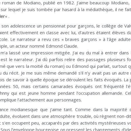
me roman de Modiano, publié en 1982. J’aime beaucoup Modiano,
e sur lequel je suis tombée par hasard à la médiathèque, il ne fai
der
« .
t son adolescence un pensionnat pour garçons, le collège de Valve
ient effectivement en classe avec lui, d’autres étaient élèves 
cole. Le narrateur a revu ces « braves garçons » à l’âge adulte
sciple, un acteur nommé Edmond Claude.
’a laissé une impression mitigée. J’ai eu du mal à entrer dans le 
 est le narrateur. J’ai dû parfois relire des passages plusieurs f
é que vers la moitié du roman) ou Edmond qui parlait, surtout qu
eu du récit. Je me suis même demandé s’il n’y avait pas un autre n
ois de savoir à quelle époque se déroulent les faits évoqués. La
nnées 50, mais certains camarades évoqués ont fréquenté l’é
nny qui est jeune homme pendant l’occupation allemande. Cela
 complique l’attachement aux personnages.
iance modianesque que j’aime tant. Comme dans la majorité
adulte, évoluent dans une atmosphère trouble, où règnent non-di
t s’en occupent peu, accaparés par des activités mystérieuses v
Sous l’enveloppe bourgeoise on pressent les changements d’iden