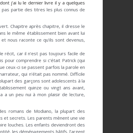
dont j’ai lu le dernier livre il y a quelques
t pas partie des titres les plus connus de
rt. Chapitre après chapitre, il dresse le
dans le même établissement bien avant lui
 et nous raconte ce qu’ils sont devenus,
récit, car il n’est pas toujours facile de
ois pour comprendre si c’était Patrick (qui
e ceux-ci se passent parfois la parole en
arrateur, qui n’était pas nommé. Difficile
 plupart des garçons sont adolescents à la
tablissement quinze ou vingt ans avant,
 a un peu nui à mon plaisir de lecture,
 des romans de Modiano, la plupart des
ts et secrets. Les parents mènent une vie
oire louches. Les enfants deviendront des
tité, les déménagements hâtifs, l’argent