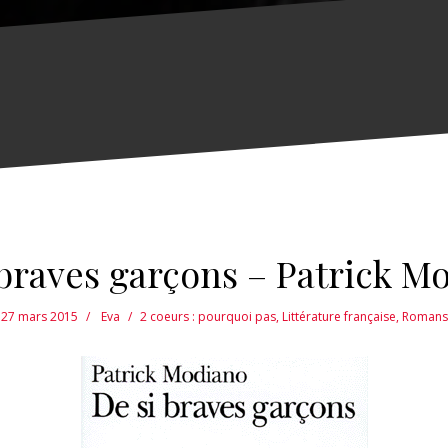
 braves garçons – Patrick M
27 mars 2015
Eva
2 coeurs : pourquoi pas
,
Littérature française
,
Romans