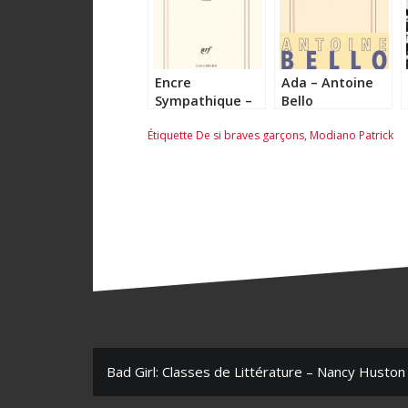
Encre
Ada – Antoine
Sympathique –
Bello
Patrick Modiano
Étiquette
De si braves garçons
,
Modiano Patrick
N
Bad Girl: Classes de Littérature – Nancy Huston