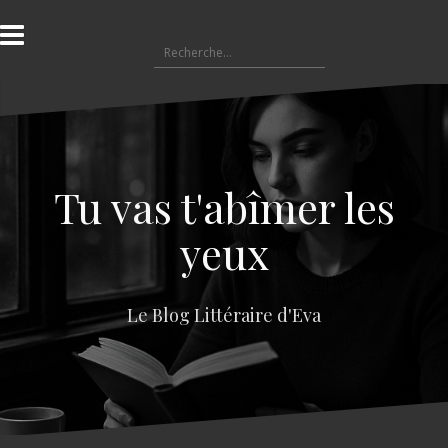
A
l
R
l
e
e
c
r
h
a
e
u
r
c
c
o
Tu vas t'abîmer les
h
n
e
t
yeux
r
e
n
:
u
Le Blog Littéraire d'Eva