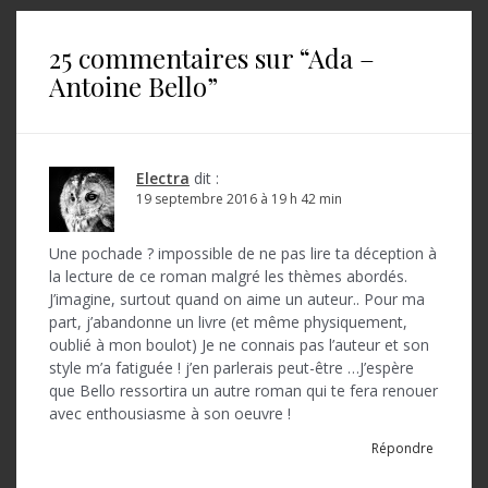
i
25 commentaires sur “
Ada –
g
Antoine Bello
”
a
t
i
Electra
dit :
o
19 septembre 2016 à 19 h 42 min
n
Une pochade ? impossible de ne pas lire ta déception à
d
la lecture de ce roman malgré les thèmes abordés.
J’imagine, surtout quand on aime un auteur.. Pour ma
e
part, j’abandonne un livre (et même physiquement,
l
oublié à mon boulot) Je ne connais pas l’auteur et son
style m’a fatiguée ! j’en parlerais peut-être …J’espère
’
que Bello ressortira un autre roman qui te fera renouer
avec enthousiasme à son oeuvre !
a
Répondre
r