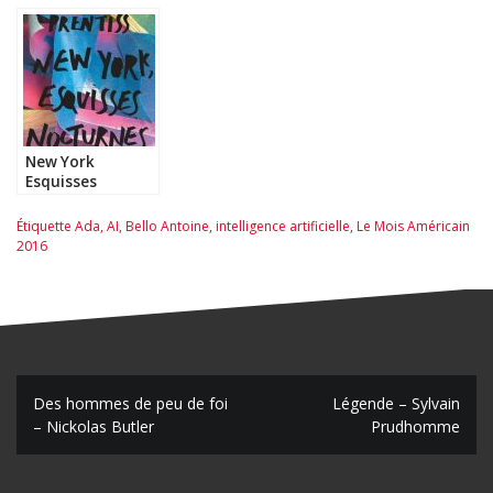
père – Joann Sfar
New York
Esquisses
Nocturnes –
Molly Prentiss
Étiquette
Ada
,
AI
,
Bello Antoine
,
intelligence artificielle
,
Le Mois Américain
2016
N
Des hommes de peu de foi
Légende – Sylvain
– Nickolas Butler
Prudhomme
a
v