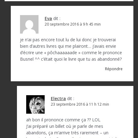
t
i
Eva
dit :
c
20 septembre 2016 à 9 h 45 min
l
je n’ai pas encore tout lu de lui donc je trouverai
e
bien d’autres livres qui me plairont… j’avais envie
d’écrire une « pôchaaaaaade » comme le prononce
Busnel ^^ c’était quoi le livre que tu as abandonné?
Répondre
Electra
dit :
23 septembre 2016 à 11 h 12 min
ah bon il prononce comme ça ?? LOL
J’ai préparé un billet où je parle de mes
abandons, ça m’arrive très rarement – un