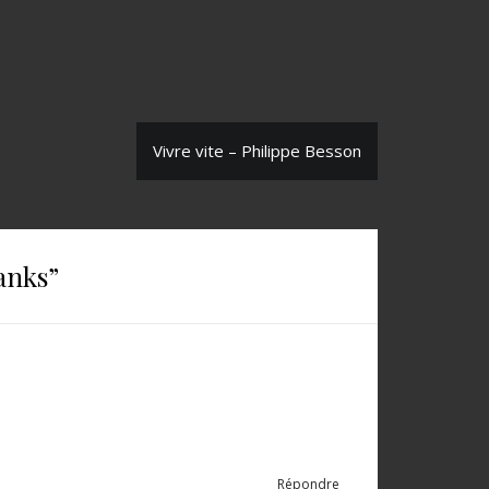
Vivre vite – Philippe Besson
anks
”
Répondre