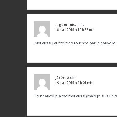
d
e
l
Ingannmic,
dit :
18 avril 2015 à 10 h 56 min
’
a
Moi aussi j'ai été très touchée par la nouvel
r
t
i
c
Jérôme
dit :
l
19 avril 2015 à 7 h 01 min
e
J'ai beaucoup aimé moi aussi (mais je suis un 