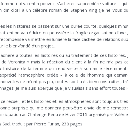
femme qui va enfin pouvoir s’acheter sa première voiture – qui e
n clin d’œil à un célèbre roman de Stephen King (je ne vous d
es les histoires se passent sur une durée courte, quelques minut
inattention va réduire en poussière la fragile organisation d’un
 récompense va mettre en lumière la face cachée de relations su
ur le bien-fondé d’un projet…
s adhéré à toutes les histoires ou au traitement de ces histoires. 
 de Veronica » mais la réaction du client à la fin ne m’a pas c
à l’histoire de la femme qui rend visite à son amie récemment
t apprécié l’atmosphère créée – à celle de l’homme qui dema
ouvelles ne m’ont pas plu, toutes sont très bien construites, trè
nages. Je me suis aperçue que je visualisais sans effort toutes 
lire ce recueil, et les histoires et les atmosphères sont toujours
 bonne surprise qui me donnera peut-être envie de me remettre
participation au Challenge Rentrée Hiver 2015 organisé par Valér
s Sud, traduit par Pierre Furlan, 238 pages.