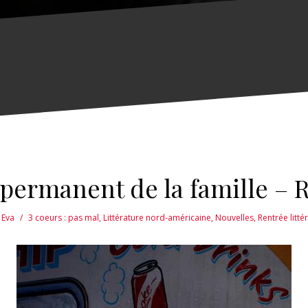
ermanent de la famille – R
Eva
3 coeurs : pas mal
,
Littérature nord-américaine
,
Nouvelles
,
Rentrée litté