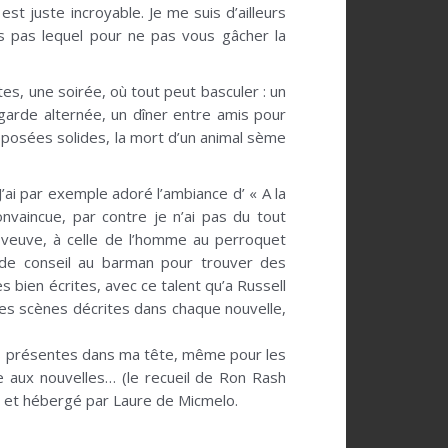
st juste incroyable. Je me suis d’ailleurs
is pas lequel pour ne pas vous gâcher la
es, une soirée, où tout peut basculer : un
e garde alternée, un dîner entre amis pour
pposées solides, la mort d’un animal sème
J’ai par exemple adoré l’ambiance d’ « A la
onvaincue, par contre je n’ai pas du tout
 veuve, à celle de l’homme au perroquet
nde conseil au barman pour trouver des
s bien écrites, avec ce talent qu’a Russell
les scènes décrites dans chaque nouvelle,
 très présentes dans ma tête, même pour les
 aux nouvelles… (le recueil de Ron Rash
ie et hébergé par Laure de Micmelo.