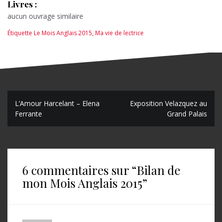
Livres :
aucun ouvrage similaire
Étiquette
Le Mois Anglais 2015
,
Ma vie de lectrice
N
L’Amour Harcelant – Elena
Exposition Velazquez au
Ferrante
Grand Palais
a
v
i
6 commentaires sur “
Bilan de
g
mon Mois Anglais 2015
”
a
t