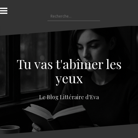
A
l
R
l
e
e
c
r
h
a
e
u
r
c
c
o
Tu vas t'abîmer les
h
n
e
t
yeux
r
e
n
:
u
Le Blog Littéraire d'Eva