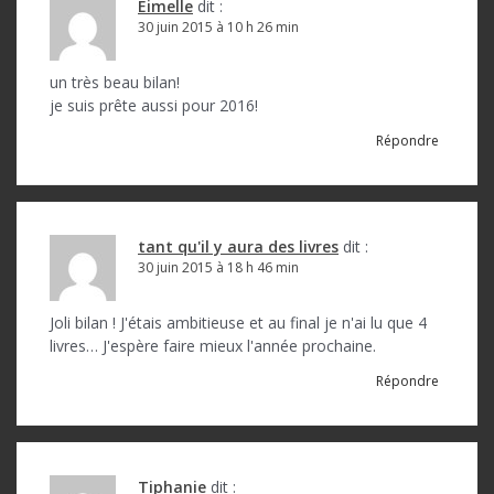
i
Eimelle
dit :
o
30 juin 2015 à 10 h 26 min
n
un très beau bilan!
d
je suis prête aussi pour 2016!
e
Répondre
l
’
a
tant qu'il y aura des livres
dit :
30 juin 2015 à 18 h 46 min
r
t
Joli bilan ! J'étais ambitieuse et au final je n'ai lu que 4
livres… J'espère faire mieux l'année prochaine.
i
Répondre
c
l
e
Tiphanie
dit :