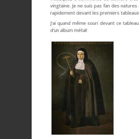
vingtaine. Je ne suis pas fan des nature
rapidement devant les premiers tableau
J’ai quand même souri devant ce tableau
d’un album métal!