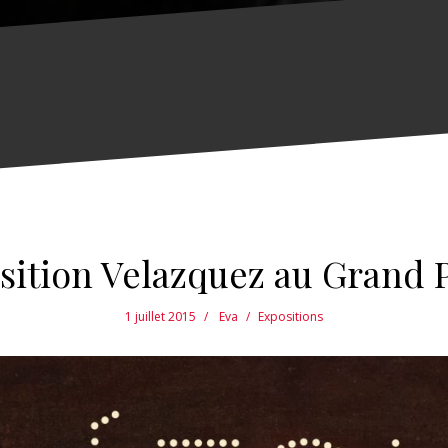
sition Velazquez au Grand P
1 juillet 2015
Eva
Expositions