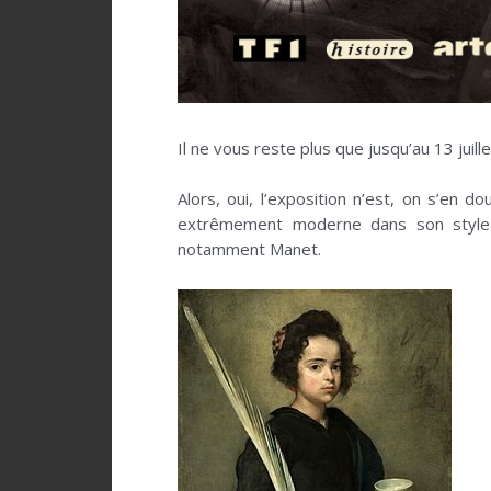
Il ne vous reste plus que jusqu’au 13 juil
Alors, oui, l’exposition n’est, on s’en 
extrêmement moderne dans son style e
notamment Manet.