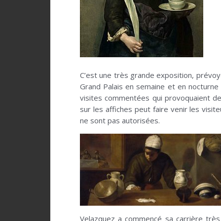
C’est une très grande exposition, prévoy
Grand Palais en semaine et en nocturne il
visites commentées qui provoquaient des
sur les affiches peut faire venir les vi
ne sont pas autorisées.
Velazquez a commencé sa carrière très