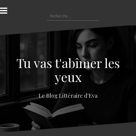
A
l
R
l
e
e
c
r
h
a
e
u
r
c
c
o
Tu vas t'abîmer les
h
n
e
t
yeux
r
e
n
:
u
Le Blog Littéraire d'Eva