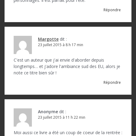
personnages. Il est parfait pour l'été.
l
Répondre
’
a
r
Margotte
dit :
23 juillet 2015 à 8 h 17 min
t
i
C'est un auteur que j'ai envie d'aborder depuis
c
longtemps… et j'adore l'ambiance sud des EU, alors je
note ce titre bien sûr !
l
Répondre
e
Anonyme
dit :
23 juillet 2015 à 11 h 22 min
Moi aussi ce livre a été un coup de coeur de la rentrée :