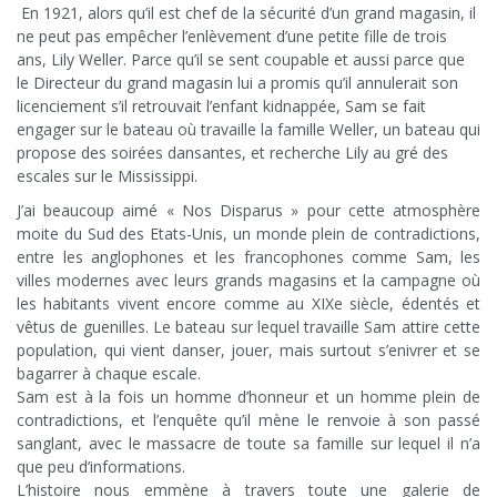
En 1921, alors qu’il est chef de la sécurité d’un grand magasin, il
ne peut pas empêcher l’enlèvement d’une petite fille de trois
ans, Lily Weller. Parce qu’il se sent coupable et aussi parce que
le Directeur du grand magasin lui a promis qu’il annulerait son
licenciement s’il retrouvait l’enfant kidnappée, Sam se fait
engager sur le bateau où travaille la famille Weller, un bateau qui
propose des soirées dansantes, et recherche Lily au gré des
escales sur le Mississippi.
J’ai beaucoup aimé « Nos Disparus » pour cette atmosphère
moite du Sud des Etats-Unis, un monde plein de contradictions,
entre les anglophones et les francophones comme Sam, les
villes modernes avec leurs grands magasins et la campagne où
les habitants vivent encore comme au XIXe siècle, édentés et
vêtus de guenilles. Le bateau sur lequel travaille Sam attire cette
population, qui vient danser, jouer, mais surtout s’enivrer et se
bagarrer à chaque escale.
Sam est à la fois un homme d’honneur et un homme plein de
contradictions, et l’enquête qu’il mène le renvoie à son passé
sanglant, avec le massacre de toute sa famille sur lequel il n’a
que peu d’informations.
L’histoire nous emmène à travers toute une galerie de