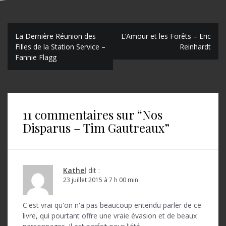
N
La Dernière Réunion des
L’Amour et les Forêts – Eric
Filles de la Station Service –
Reinhardt
a
Fannie Flagg
v
i
g
11 commentaires sur “
Nos
a
Disparus – Tim Gautreaux
”
t
i
o
Kathel
dit :
23 juillet 2015 à 7 h 00 min
n
d
C'est vrai qu'on n'a pas beaucoup entendu parler de ce
livre, qui pourtant offre une vraie évasion et de beaux
e