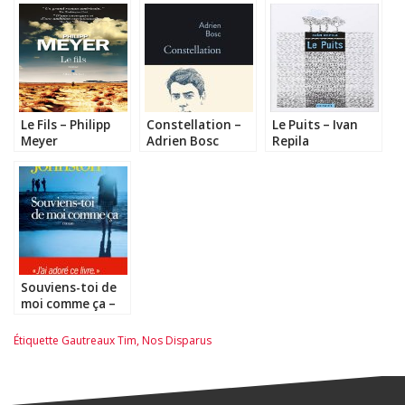
Le Fils – Philipp
Constellation –
Le Puits – Ivan
Meyer
Adrien Bosc
Repila
Souviens-toi de
moi comme ça –
Bret Anthony
Johnston
Étiquette
Gautreaux Tim
,
Nos Disparus