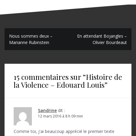
N
Nous sommes deux –
En attendant Bojangles –
Marianne Rubinstein
Olivier Bourdeaut
a
v
i
15 commentaires sur “
Histoire de
g
la Violence – Edouard Louis
”
a
t
i
Sandrine
dit :
o
12 mars 2016 à 8 h 09 min
n
Comme toi, j'ai beaucoup apprécié le premier texte