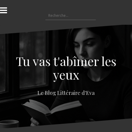
A
l
R
l
e
e
c
r
h
a
e
u
r
c
c
o
Tu vas t'abîmer les
h
n
e
t
yeux
r
e
n
:
u
Le Blog Littéraire d'Eva