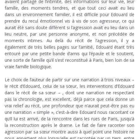
avaient partagé de l’intimité, des informations sur leur vie, leur
famille, des moments tendres, et que tout ceci avait eu lieu
dans un environnement familier, il est difficile pour Edouard de
prendre du recul émotionnel vis à vis de son agresseur, ce qui
aurait été sans doute différent si l’agression avait eu lieu dans un
lieu neutre, par une personne anonyme, et non précédée de
moments intimes. Au delà du récit de l’agression, il y a
également de très belles pages sur l’amitié, Edouard étant très
entouré par une petite bande d’amis qui l’épaule et le soutient,
une sorte de famille qu’il s’est reconstitué à Paris, bien loin de sa
vraie famille biologique.
;
Le choix de l’auteur de partir sur une narration à trois niveaux –
le récit d’Edouard, celui de sa sœur, les interventions d’Edouard
dans le récit de sa sœur – , dont une narration ne respectant
pas la chronologie, est excellent, déjà parce que cela donne un
vrai relief au récit, une profondeur que n’aurait peut-être pas eu
une narration « simple », c’est-à-dire Edouard nous racontant ce
qu’il lui est arrivé, de la rencontre dans les rues de Paris, jusqu’à
la reconstruction après le drame. Le fait de faire raconter son
agression par sa sœur montre aussi à quel point une histoire ne
nous appartient plus lorsqu’elle est racontée par un tiers, entre