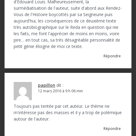
d
d'Edouard Louis. Malheureusement, la
surmédiatisation de l'auteur, suite d'abord aux Rendez-
e
Vous de l'Histoire boycottés par sa Seigneurie puis
l
aujourd'hui, les conséquences de ce deuxième texte
très autobiographique sur le Reda en question qui nie
’
les faits, me font l'apprécier de moins en moins, voire
pire… en tout cas, sa très désagréable personnalité de
a
petit génie éloigne de moi ce texte.
r
Répondre
t
i
c
papillon
dit :
l
12 mars 2016 à 9 h 06 min
e
Toujours pas tentée par cet auteur. Le thème ne
m'intéresse pas des masses et il y a trop de polémique
autour de l'auteur.
Répondre