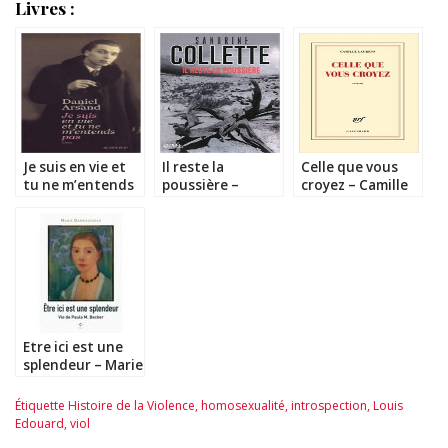
Livres :
Je suis en vie et
Il reste la
Celle que vous
tu ne m’entends
poussière –
croyez – Camille
pas – Daniel
Sandrine Collette
Laurens
Arsand
Etre ici est une
splendeur – Marie
Darrieussecq
Étiquette
Histoire de la Violence
,
homosexualité
,
introspection
,
Louis
Edouard
,
viol