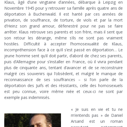
Klaus, âgé d’une vingtaine d’années, débarque à Leipzig en
Novembre 1945 pour y retrouver sa famille après quatre ans de
déportation à Buchenwald. Il est hanté par ces années de
privation, de souffrance, de torture, de viols et par la mort
d’Heinz son grand amour, défenestré pour ne pas se faire
arrêter. Klaus retrouve ses parents et son frère, mais il sent que
son retour les dérange, même s’ils ne sont pas vraiment
hostiles. Difficulté à accepter l’homosexualité de Klaus,
incompréhension face à ce qu’il s’est passé en déportation… Le
jeune homme sent qu’il doit partir, d’abord de chez ses parents,
puis d’Allemagne pour s’installer en France, où il vivra pendant
plus de cinquante ans, tentant d’avancer et de se reconstruire
malgré ces souvenirs qui l’obsèdent, et malgré le manque de
reconnaissance de ses souffrances – si l’on parle de la
déportation des Juifs et des résistants, celle des homosexuels
est peu connue, voire même niée et ceux-ci ne sont par
exemple pas indemnisés.
.
« Je suis en vie et tu ne
m’entends pas » de Daniel
Arsand est un roman