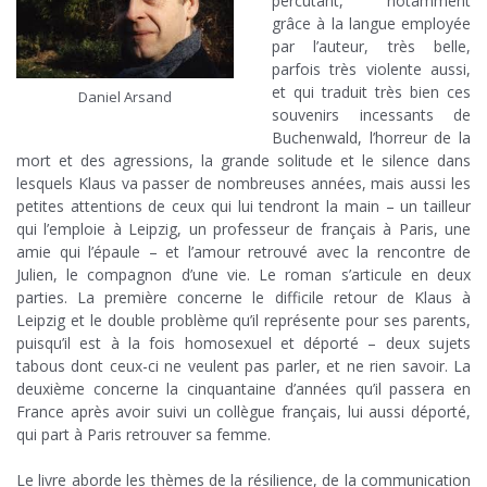
percutant, notamment
grâce à la langue employée
par l’auteur, très belle,
parfois très violente aussi,
et qui traduit très bien ces
Daniel Arsand
souvenirs incessants de
Buchenwald, l’horreur de la
mort et des agressions, la grande solitude et le silence dans
lesquels Klaus va passer de nombreuses années, mais aussi les
petites attentions de ceux qui lui tendront la main – un tailleur
qui l’emploie à Leipzig, un professeur de français à Paris, une
amie qui l’épaule – et l’amour retrouvé avec la rencontre de
Julien, le compagnon d’une vie. Le roman s’articule en deux
parties. La première concerne le difficile retour de Klaus à
Leipzig et le double problème qu’il représente pour ses parents,
puisqu’il est à la fois homosexuel et déporté – deux sujets
tabous dont ceux-ci ne veulent pas parler, et ne rien savoir. La
deuxième concerne la cinquantaine d’années qu’il passera en
France après avoir suivi un collègue français, lui aussi déporté,
qui part à Paris retrouver sa femme.
;
Le livre aborde les thèmes de la résilience, de la communication