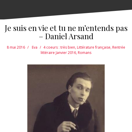
Je suis en vie et tu ne m’entends pas
– Daniel Arsand
8 mai 2016
Eva
4 coeurs : très bien
,
Littérature française
,
Rentrée
littéraire Janvier 2016
,
Romans