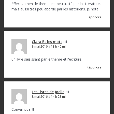
t
Effectivement le thème est peu traité par la littérature,
mais aussi très peu abordé par les historiens. Je note.
i
Répondre
c
l
e
Clara Et les mots
dit :
8 mai 2016 à 13 h 40 min
un llvre saisissant par le thème et l'écriture.
Répondre
Les Livres de Joelle
dit :
8 mai 2016 à 14 h 23 min
Convaincue !!!