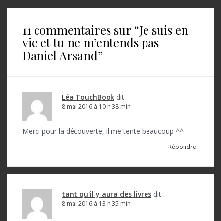
v
i
11 commentaires sur “
Je suis en
g
vie et tu ne m’entends pas –
a
Daniel Arsand
”
t
i
o
Léa TouchBook
dit :
8 mai 2016 à 10 h 38 min
n
d
Merci pour la découverte, il me tente beaucoup ^^
e
Répondre
l
’
a
tant qu'il y aura des livres
dit :
8 mai 2016 à 13 h 35 min
r