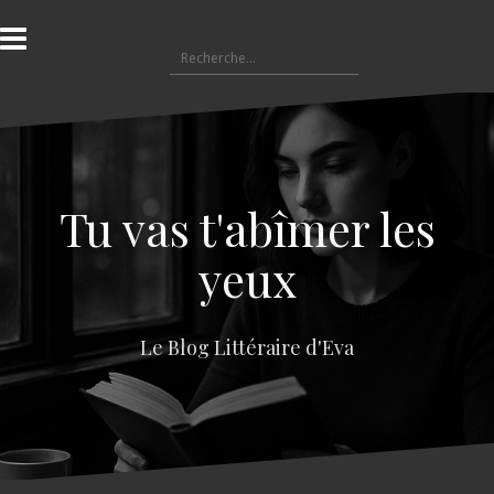
A
l
R
l
e
e
c
r
h
a
e
u
r
c
c
o
Tu vas t'abîmer les
h
n
e
t
yeux
r
e
n
:
u
Le Blog Littéraire d'Eva