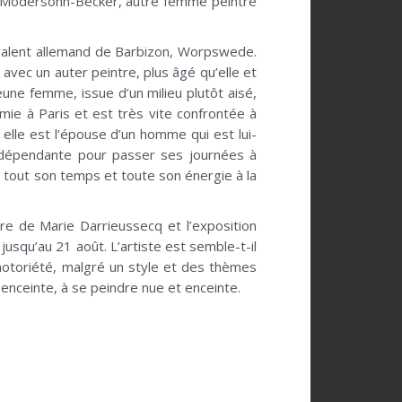
a Modersohn-Becker, autre femme peintre
uivalent allemand de Barbizon, Worpswede.
 avec un auter peintre, plus âgé qu’elle et
une femme, issue d’un milieu plutôt aisé,
tomie à Paris et est très vite confrontée à
lle est l’épouse d’un homme qui est lui-
indépendante pour passer ses journées à
er tout son temps et toute son énergie à la
re de Marie Darrieussecq et l’exposition
usqu’au 21 août. L’artiste est semble-t-il
notoriété, malgré un style et des thèmes
enceinte, à se peindre nue et enceinte.