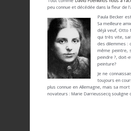
Tout comme
David Foenkinos nous a rac
peu connue et décédée dans la fleur de l’
Paula Becker est
Sa meilleure amie
déjà veuf, Otto 
qui très vite, s
des dilemmes : c
même peintre, s
peindre ?, doit-
peinture?
Je ne connaissai
toujours en cour
plus connue en Allemagne, mais sa mort 
novateurs : Marie Darrieussecq souligne q