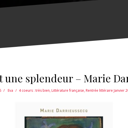
est une splendeur – Marie Da
6
Eva
4 coeurs : très bien
,
Littérature française
,
Rentrée littéraire Janvier 