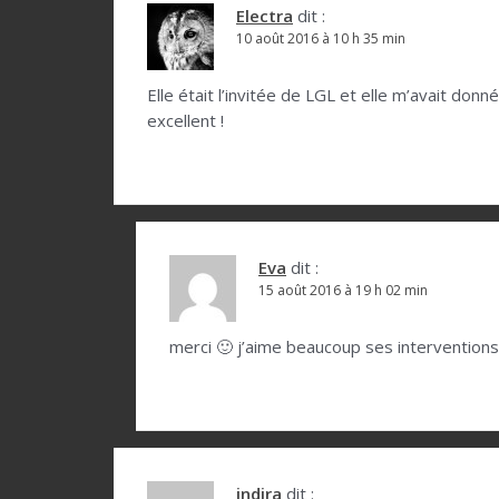
t
Electra
dit :
10 août 2016 à 10 h 35 min
i
o
Elle était l’invitée de LGL et elle m’avait donn
excellent !
n
d
e
l
Eva
dit :
’
15 août 2016 à 19 h 02 min
a
r
merci 🙂 j’aime beaucoup ses interventions 
t
i
c
indira
dit :