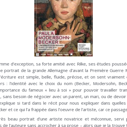
femme d’exception, sa forte amitié avec Rilke, ses études pouss
le portrait de la grande Allemagne d’avant la Première Guerre M
’écriture est simple, belle, fluide, précise, et on sent vraiment
hers : l’identité avec le choix du nom (Becker, Modersohn, B
importance du fameux « lieu à soi » pour pouvoir travailler tra
es, sans besoin de négocier avec un parent, un mari, ou de dev
xplique si tard dans le récit pour nous expliquer dans quelles
ker et ce qui l’a frappée dans l’oeuvre de l’artiste, car ce pass
très beau portrait d’une artiste novatrice et méconnue, servi 
s de l’auteure sans accrocher à sa prose – alors que je la trouve 