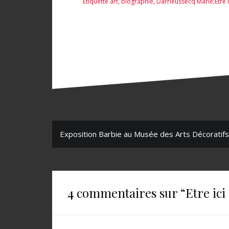
Étiquette
art
,
biographie
,
Darrieussecq Marie;Etre 
d’oiseau –
Patricia
Bouchenot-
Dechin
N
Exposition Barbie au Musée des Arts Décoratifs
a
v
i
4 commentaires sur “
Etre ic
g
a