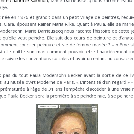
onté Charlotte Salomon
, Marie Darrieussecq nous raconte Paul
âge.
 née en 1876 et grandit dans un petit village de peintres, l’éq
, Clara, épousera Rainer Maria Rilke. Quant à Paula, elle se marie
Modersohn. Marie Darrieusecq nous raconte l’histoire de cette je
ait qu’elle veut peindre. Elle suit des cours de peinture et d’ana
omment concilier peinture et vie de femme mariée ? – même si e
i elle quitte son mari comment pouvoir être financièrement 
elle suivre les conventions sociales et avoir un enfant ou consacr
s pas du tout Paula Modersohn Becker avant la sortie de ce liv
s au Musée d’Art Moderne de Paris, « L’intensité d’un regard » – j
prématurée à l’âge de 31 ans l’empêcha d’accéder à une vraie 
ue Paula Becker sera la première à se peindre nue, à se peindre 