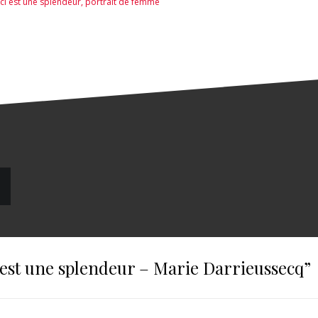
ici est une splendeur
,
portrait de femme
i est une splendeur – Marie Darrieussecq
”