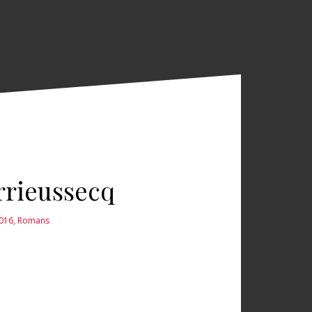
rrieussecq
2016
,
Romans