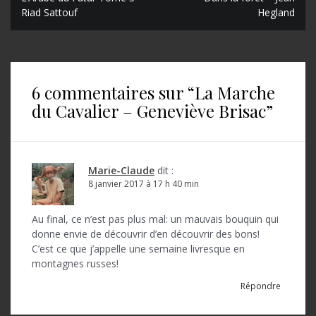
N
Riad Sattouf
Hegland
a
v
i
6 commentaires sur “
La Marche
g
du Cavalier – Geneviève Brisac
”
a
t
i
Marie-Claude
dit :
o
8 janvier 2017 à 17 h 40 min
n
Au final, ce n’est pas plus mal: un mauvais bouquin qui
d
donne envie de découvrir d’en découvrir des bons!
C’est ce que j’appelle une semaine livresque en
e
montagnes russes!
l
Répondre
’