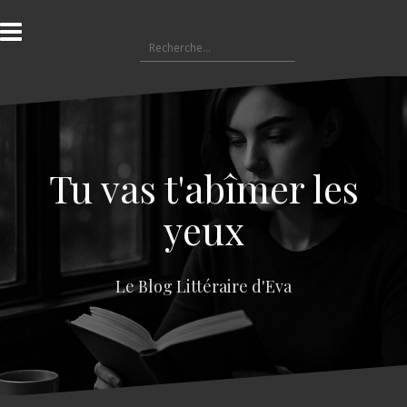
A
l
R
l
e
e
c
r
h
a
e
u
r
c
c
o
Tu vas t'abîmer les
h
n
e
t
yeux
r
e
n
:
u
Le Blog Littéraire d'Eva