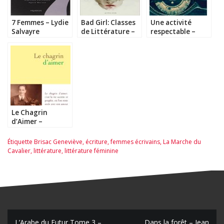
7 Femmes – Lydie
Bad Girl: Classes
Une activité
Salvayre
de Littérature –
respectable –
Nancy Huston
Julia Kerninon
Le Chagrin
d’Aimer –
Geneviève Brisac
Étiquette
Brisac Geneviève
,
écriture
,
femmes écrivains
,
La Marche du
Cavalier
,
littérature
,
littérature féminine
L’Arabe du Futur Tome 3 –
Dans la forêt – Jean