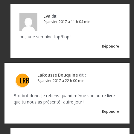
a
r
Eva
dit :
9 janvier 2017 à 11 h 04 min
t
i
oui, une semaine top/flop !
c
Répondre
l
e
LaRousse Bouquine
dit :
8 janvier 2017 à 22 h 00 min
Bof bof donc. Je retiens quand même son autre livre
que tu nous as présenté l’autre jour !
Répondre