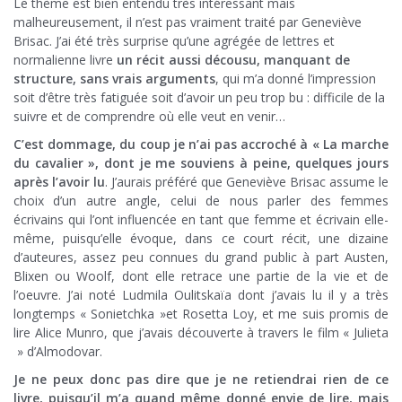
Le thème est bien entendu très intéressant mais
malheureusement, il n’est pas vraiment traité par Geneviève
Brisac. J’ai été très surprise qu’une agrégée de lettres et
normalienne livre
un récit aussi décousu, manquant de
structure, sans vrais arguments
, qui m’a donné l’impression
soit d’être très fatiguée soit d’avoir un peu trop bu : difficile de la
suivre et de comprendre où elle veut en venir…
C’est dommage, du coup je n’ai pas accroché à « La marche
du cavalier », dont je me souviens à peine, quelques jours
après l’avoir lu
. J’aurais préféré que Geneviève Brisac assume le
choix d’un autre angle, celui de nous parler des femmes
écrivains qui l’ont influencée en tant que femme et écrivain elle-
même, puisqu’elle évoque, dans ce court récit, une dizaine
d’auteures, assez peu connues du grand public à part Austen,
Blixen ou Woolf, dont elle retrace une partie de la vie et de
l’oeuvre. J’ai noté Ludmila Oulitskaïa dont j’avais lu il y a très
longtemps « Sonietchka »et Rosetta Loy, et me suis promis de
lire Alice Munro, que j’avais découverte à travers le film « Julieta
» d’Almodovar.
Je ne peux donc pas dire que je ne retiendrai rien de ce
livre, puisqu’il m’a quand même donné envie de lire, mais