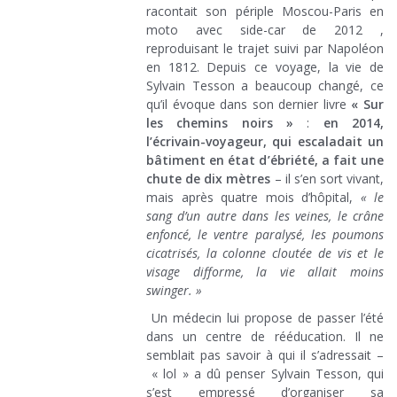
racontait son périple Moscou-Paris en
moto avec side-car de 2012 ,
reproduisant le trajet suivi par Napoléon
en 1812. Depuis ce voyage, la vie de
Sylvain Tesson a beaucoup changé, ce
qu’il évoque dans son dernier livre
« Sur
les chemins noirs »
:
en 2014,
l’écrivain-voyageur, qui escaladait un
bâtiment en état d’ébriété, a fait une
chute de dix mètres
– il s’en sort vivant,
mais après quatre mois d’hôpital,
« le
sang d’un autre dans les veines, le crâne
enfoncé, le ventre paralysé, les poumons
cicatrisés, la colonne cloutée de vis et le
visage difforme, la vie allait moins
swinger. »
Un médecin lui propose de passer l’été
dans un centre de rééducation. Il ne
semblait pas savoir à qui il s’adressait –
« lol » a dû penser Sylvain Tesson, qui
s’est empressé d’organiser sa