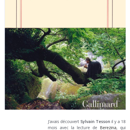
J’avais découvert
Sylvain Tesson
il y a 18
mois avec la lecture de
Berezina
, qui