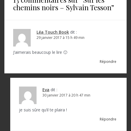
g
chemins noirs – Sylvain Tesson
”
a
t
i
Léa Touch Book
dit :
o
29 janvier 2017 à 15 h 49 min
n
J’aimerais beaucoup le lire 🙂
d
Répondre
e
l
’
Eva
dit :
a
30 janvier 2017 à 20 h 47 min
r
je suis sûre qu’il te plaira !
t
Répondre
i