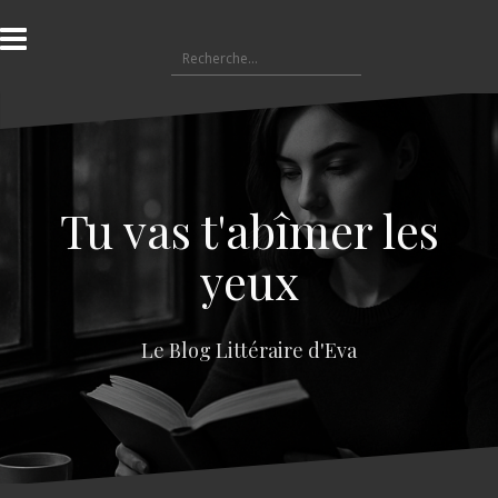
A
l
R
l
e
e
c
r
h
a
e
u
r
c
c
o
Tu vas t'abîmer les
h
n
e
t
yeux
r
e
n
:
u
Le Blog Littéraire d'Eva