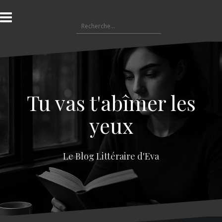
A
l
R
l
e
e
c
r
h
a
e
u
r
c
c
o
Tu vas t'abîmer les
h
n
e
t
yeux
r
e
n
:
u
Le Blog Littéraire d'Eva