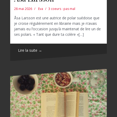
28 mai 2026
Eva
3 coeurs : pas mal
Åsa Larsson est une autrice de polar suédoise que
je croise régulièrement en librairie mais je n’avais
jamais eu l’occasion jusqu’à maintenat de lire un de
ses polars. « Tant que dure ta colère »[…]
Lire la suite →