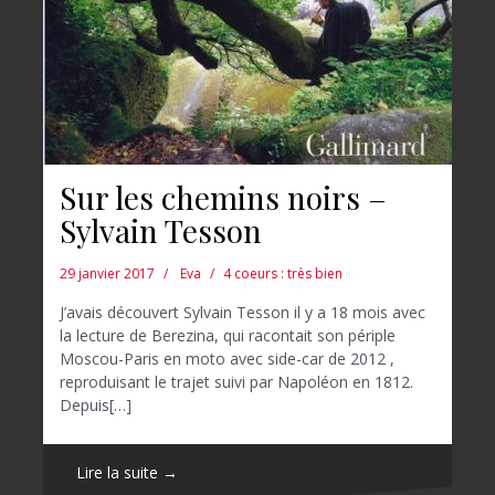
Sur les chemins noirs –
Sylvain Tesson
29 janvier 2017
Eva
4 coeurs : très bien
J’avais découvert Sylvain Tesson il y a 18 mois avec
la lecture de Berezina, qui racontait son périple
Moscou-Paris en moto avec side-car de 2012 ,
reproduisant le trajet suivi par Napoléon en 1812.
Depuis[…]
Lire la suite →