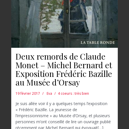
Deux remords de Claude
Monet – Michel Bernard et
Exposition Frédéric Bazille
au Musée d’Orsay
19 février 2017
Eva
4 coeurs : très bien
Je suis allée voir il y a quelques temps l’exposition
« Frédéric Bazille. La jeunesse de
l’impressionnisme » au Musée d’Orsay, et plusieurs
personnes m’ont conseillé de lire un ouvrage publié
récemment par Michel Bernard qui évoquait[…]