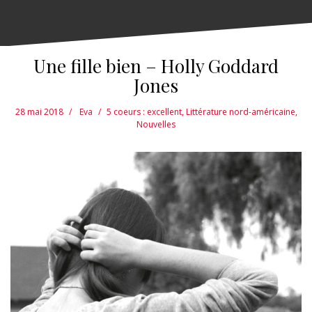
Une fille bien – Holly Goddard
Jones
28 mai 2018
Eva
5 coeurs : excellent
,
Littérature nord-américaine
,
Nouvelles