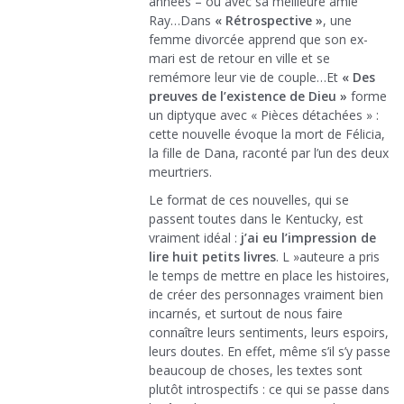
années – ou avec sa meilleure amie
Ray…Dans
« Rétrospective »
, une
femme divorcée apprend que son ex-
mari est de retour en ville et se
remémore leur vie de couple…Et
« Des
preuves de l’existence de Dieu »
forme
un diptyque avec « Pièces détachées » :
cette nouvelle évoque la mort de Félicia,
la fille de Dana, raconté par l’un des deux
meurtriers.
Le format de ces nouvelles, qui se
passent toutes dans le Kentucky, est
vraiment idéal :
j’ai eu l’impression de
lire huit petits livres
. L »auteure a pris
le temps de mettre en place les histoires,
de créer des personnages vraiment bien
incarnés, et surtout de nous faire
connaître leurs sentiments, leurs espoirs,
leurs doutes. En effet, même s’il s’y passe
beaucoup de choses, les textes sont
plutôt introspectifs : ce qui se passe dans