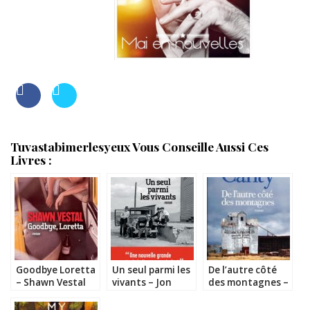
Tuvastabimerlesyeux Vous Conseille Aussi Ces
Livres :
Goodbye Loretta
Un seul parmi les
De l’autre côté
– Shawn Vestal
vivants – Jon
des montagnes –
Sealy
Kevin Canty