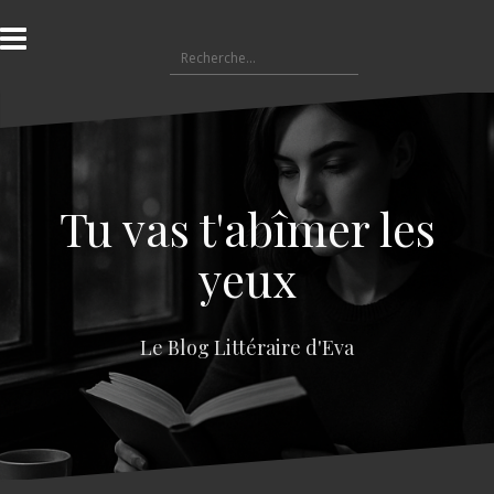
A
l
R
l
e
e
c
r
h
a
e
u
r
c
c
o
Tu vas t'abîmer les
h
n
e
t
yeux
r
e
n
:
u
Le Blog Littéraire d'Eva