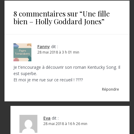
i
8 commentaires sur “
Une fille
g
bien – Holly Goddard Jones
”
a
t
i
Fanny
dit :
o
28 mai 2018 à 3 h 01 min
n
Je t’encourage à découvrir son roman Kentucky Song. Il
d
est superbe.
Et moi je me rue sur ce recueil ! ????
e
Répondre
l
’
a
Eva
dit :
r
28 mai 2018 à 16 h 26 min