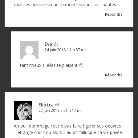
e
mais les peintures que tu montres sont fascinantes….
l
Répondre
’
a
r
Eva
dit :
t
24 juin 2018 à 1 h 37 min
i
tant mieux si elles te plaisent 🙂
c
Répondre
l
e
Electra
dit :
22 juin 2018 à 21 h 17 min
Ah oui, dommage ! et ne pas faire figurer ses oeuvres
– étrange choix ou alors il aurait fallu que sa vie privée