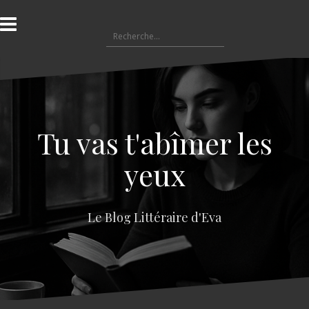
A
l
R
l
e
e
c
r
h
a
e
u
r
c
c
o
Tu vas t'abîmer les
h
n
e
t
yeux
r
e
n
:
u
Le Blog Littéraire d'Eva