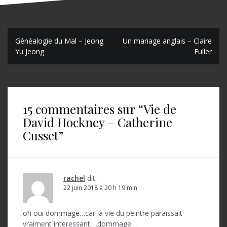
N
Généalogie du Mal – Jeong
Un mariage anglais – Claire
Yu Jeong
Fuller
a
v
i
15 commentaires sur “
Vie de
g
David Hockney – Catherine
a
Cusset
”
t
i
o
rachel
dit :
22 juin 2018 à 20 h 19 min
n
d
oh oui dommage…car la vie du peintre paraissait
vraiment interessant….dommage…