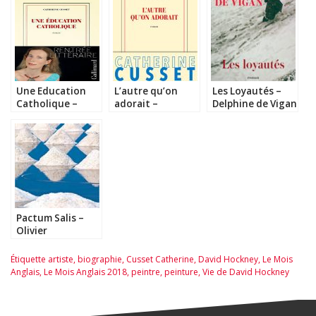
Une Education
L’autre qu’on
Les Loyautés –
Catholique –
adorait –
Delphine de Vigan
Catherine Cusset
Catherine Cusset
Pactum Salis –
Olivier
Bourdeaut
Étiquette
artiste
,
biographie
,
Cusset Catherine
,
David Hockney
,
Le Mois
Anglais
,
Le Mois Anglais 2018
,
peintre
,
peinture
,
Vie de David Hockney