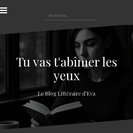
A
l
R
l
e
e
c
r
h
a
e
u
r
c
c
o
Tu vas t'abîmer les
h
n
e
t
yeux
r
e
n
:
u
Le Blog Littéraire d'Eva