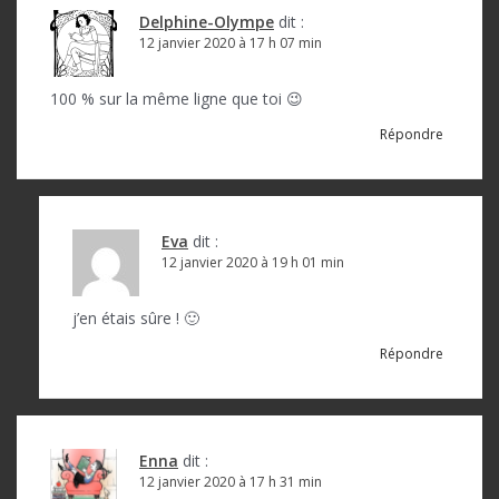
i
Delphine-Olympe
dit :
o
12 janvier 2020 à 17 h 07 min
n
100 % sur la même ligne que toi 😉
d
Répondre
e
l
’
Eva
dit :
a
12 janvier 2020 à 19 h 01 min
r
j’en étais sûre ! 🙂
t
Répondre
i
c
l
Enna
dit :
12 janvier 2020 à 17 h 31 min
e