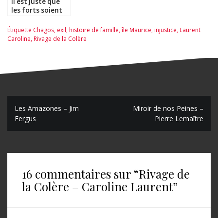
Il est juste que
les forts soient
frappés –
Thibault Bérard
Étiquette
Chagos
,
exil
,
histoire de famille
,
île Maurice
,
injustice
,
Laurent
Caroline
,
Rivage de la Colère
N
Les Amazones – Jim
Miroir de nos Peines –
Fergus
Pierre Lemaître
a
v
i
16 commentaires sur “
Rivage de
g
la Colère – Caroline Laurent
”
a
t