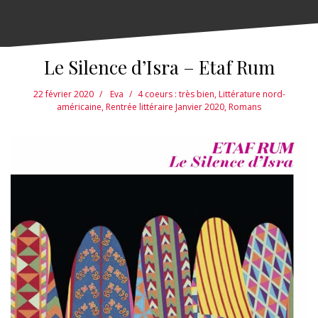
Le Silence d’Isra – Etaf Rum
22 février 2020
Eva
4 coeurs : très bien
,
Littérature nord-
américaine
,
Rentrée littéraire Janvier 2020
,
Romans