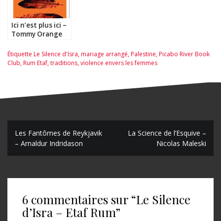
Ici n’est plus ici –
Tommy Orange
Étiquette
Le Silence d'Isra
,
mariage arrangé
,
Palestine
,
Picabo River Book
Club
,
Rum Etaf
,
traditions
,
violence envers les femmes
N
Les Fantômes de Reykjavik
La Science de l’Esquive –
– Arnaldur Indridason
Nicolas Maleski
a
v
i
6 commentaires sur “
Le Silence
g
d’Isra – Etaf Rum
”
a