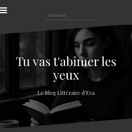
A
l
R
l
e
e
c
r
h
a
e
u
r
c
c
o
Tu vas t'abîmer les
h
n
e
t
yeux
r
e
n
:
u
Le Blog Littéraire d'Eva