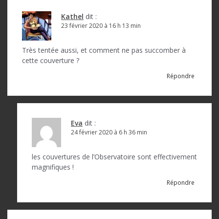
l
e
Kathel
dit :
23 février 2020 à 16 h 13 min
Très tentée aussi, et comment ne pas succomber à
cette couverture ?
Répondre
Eva
dit :
24 février 2020 à 6 h 36 min
les couvertures de l’Observatoire sont effectivement
magnifiques !
Répondre