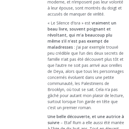
moderne, et n’imposent pas leur volonté
à leur épouse, sont montrés du doigt et
accusés de manquer de virilité.
« Le Silence d’Isra » est
vraiment un
beau livre, souvent poignant et
révoltant, qui m’a beaucoup plu
même s’il n’est pas exempt de
maladresses
: j’ai par exemple trouvé
peu crédible que l’un des deux secrets de
famille n’ait pas été découvert plus tôt et
que l’autre ne soit pas arrivé aux oreilles
de Deya, alors que tous les personnages
concernés évoluent dans une petite
communauté, les Palestiniens de
Brooklyn, où tout se sait. Cela n’a pas
gâché pour autant mon plaisir de lecture,
surtout lorsque l’on garde en tête que
c’est un premier roman.
Une belle découverte, et une autrice à
suivre
– Etaf Rum a elle aussi été mariée
à l’âge de dix-huit ans. Tout en élevant