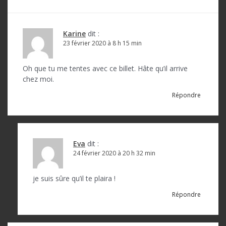
t
i
Karine
dit :
o
23 février 2020 à 8 h 15 min
n
Oh que tu me tentes avec ce billet. Hâte qu’il arrive
d
chez moi.
e
Répondre
l
’
a
Eva
dit :
24 février 2020 à 20 h 32 min
r
t
je suis sûre qu’il te plaira !
i
Répondre
c