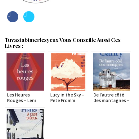
Tuvastabimerlesyeux Vous Conseille Aussi Ces
Livres :
Les Heures
Lucy in the Sky –
De l’autre côté
Rouges – Leni
Pete Fromm
des montagnes –
Zumas
Kevin Canty