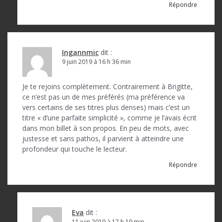
Répondre
e
Ingannmic
dit :
9 juin 2019 à 16 h 36 min
Je te rejoins complètement. Contrairement à Brigitte,
ce n’est pas un de mes préférés (ma préférence va
vers certains de ses titres plus denses) mais c’est un
titre « d’une parfaite simplicité », comme je l’avais écrit
dans mon billet à son propos. En peu de mots, avec
justesse et sans pathos, il parvient à atteindre une
profondeur qui touche le lecteur.
Répondre
Eva
dit :
11 juin 2019 à 17 h 19 min