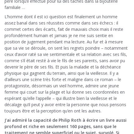
père lorsqu’il effectue pour lui des tâches dans la bijouterie
familiale …
L’homme dont il est ici question est finalement un homme
assez banal dans ses réussites comme dans ses échecs : il
commet certes des écarts, fait de mauvais choix mais il reste
profondément humain et jamais je ne me suis sentie en
position de jugement pendant ma lecture. Au fur et à mesure
que sa vie se déroule, on sent les regrets poindre – notamment
ceux d’avoir raté sa vie sentimentale et sa relation avec ses fils,
comme s’il était resté à vie le fils de ses parents, sans avoir pu
devenir le père de ses fils. Et puis la maladie et la déchéance
physique qui gagnent du terrain, ainsi que la vieillesse. Il y a
d’ailleurs une scène très forte et maligne dans ce roman – le
protagoniste, désormais un vieil homme, admire une jeune
femme qui court sur la plage et lui donne ses coordonnées en
espérant qu’elle l’appelle – qui illustre bien la vieillesse et le
décalage qu’il peut y avoir entre la personne que nous pensons
toujours être et la perception qu’en ont les autres.
J’ai admiré la capacité de Philip Roth à écrire un livre aussi
profond et riche en seulement 160 pages, sans que le
traitement ne semble superficiel ou le sujet, survolé. Si