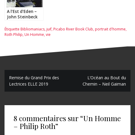
A l’Est d’Eden –
John Steinbeck
Étiquette
Bibliomaniacs
,
juif
,
Picabo River Book Club
,
portrait d'homme
,
Roth Philip
,
Un Homme
,
vie
N
Remise du Grand Prix des
L’Océan au Bout du
Lectrices ELLE 2019
Chemin – Neil Gaiman
a
v
i
8 commentaires sur “
Un Homme
g
– Philip Roth
”
a