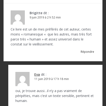
t
i
Brigitte
dit :
o
9 juin 2019 à 2 h 52 min
n
Ce livre est un de mes préférés de cet auteur, certes
d
moins « romanesque « que les autres, mais très fort
parce très « humain » et assez universel dans le
e
constat sur le vieillissement.
l
Répondre
’
a
r
Eva
dit :
11 juin 2019 à 17 h 18 min
t
i
oui, je trouve aussi…il n’y a pas vraiment de
c
péripéties, mais c’est un texte sensible, pertinent et
humain.
l