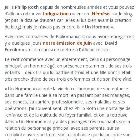
Je lis
Philip Roth
depuis de nombreuses années et vous pouvez
d’ailleurs retrouver
Indignation
ou encore
Némésis
sur le blog
(et pas la dizaine d’autres car je les ai lus bien avant la création
du blog) mais je n’avais pas encore lu «
Un Homme ».
Avec mes comparses de Bibliomaniacs, nous avons enregistré il
y a quelques jours
notre émission de Juin
avec
David
Foenkinos
, et il a choisi de mettre à l’affiche ce livre.
Le récit commence avec un enterrement, celui du personnage
principal, un homme âgé, en présence notamment de ses trois
enfants – deux fils qui lui battaient froid et une fille dont il était
très proche- d’une de ses trois ex-femmes et de son frère aîné.
« Un Homme » raconte la vie de cet homme, de son enfance
dans une famille unie à sa mort, en passant par ses mariages,
ses échecs, sa carrière professionnelle, ses maladies et ses
opérations. J’ai souvent senti chez Philip Roth une nostalgie de
l’enfance et de la quiétude du foyer familial, et on la retrouve
dans « Un Homme » : il y a des passages très touchants sur la
relation du personnage principal avec ses parents, sur sa
complicité avec son frère, sur la confiance que lui accorde son