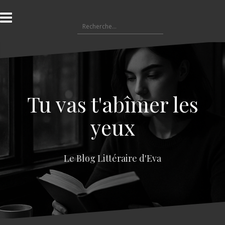
A
l
R
l
e
e
c
r
h
a
e
u
r
c
c
o
Tu vas t'abîmer les
h
n
e
t
yeux
r
e
n
:
u
Le Blog Littéraire d'Eva