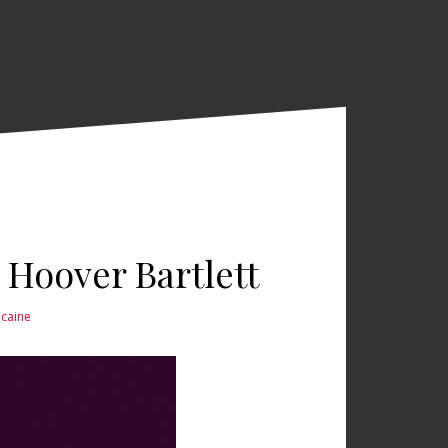
n Hoover Bartlett
icaine