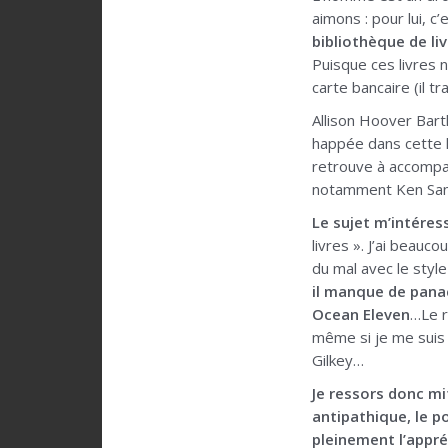
aimons : pour lui, c’
bibliothèque de li
Puisque ces livres 
carte bancaire (il t
Allison Hoover Bartl
happée dans cette h
retrouve à accompagn
notamment Ken Sande
Le sujet m’intéres
livres ». J’ai beauc
du mal avec le style
il manque de panac
Ocean Eleven
…Le r
même si je me suis 
Gilkey…
Je ressors donc mit
antipathique, le p
pleinement l’appré