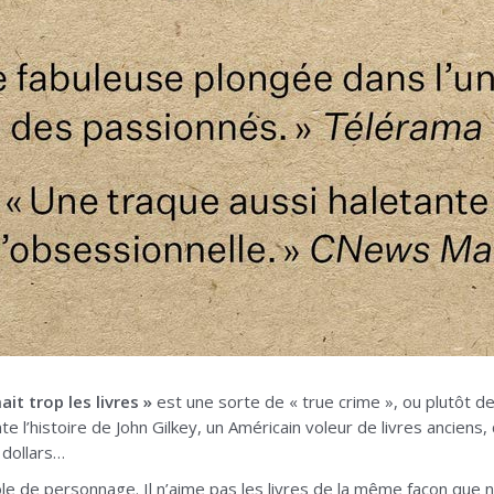
it trop les livres »
est une sorte de « true crime », ou plutôt de
e l’histoire de John Gilkey, un Américain voleur de livres anciens
 dollars…
e de personnage. Il n’aime pas les livres de la même façon que no