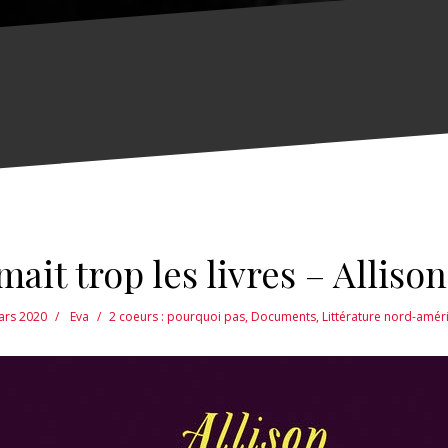
it trop les livres – Alliso
ars 2020
Eva
2 coeurs : pourquoi pas
,
Documents
,
Littérature nord-amér