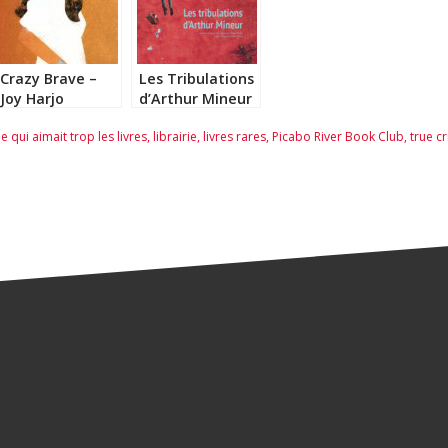
Crazy Brave –
Les Tribulations
Joy Harjo
d’Arthur Mineur
– Andrew Sean
 qui aimait trop les livres
,
librairie
,
livres rares
,
Picabo River Book Club
,
true c
Greer