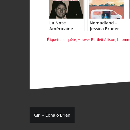
La Note
Nomadland –
Américaine –
Jessica Bruder
David Grann
Étiquette
enquête
,
Hoover Bartlett Allison
,
L'homme
N
Girl – Edna o’Brien
a