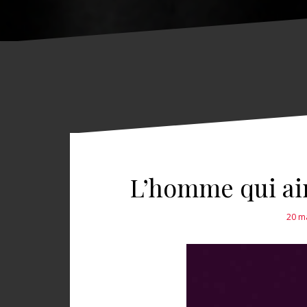
L’homme qui aima
20 m