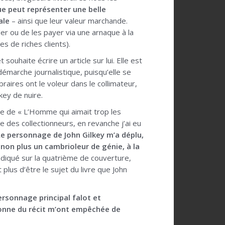
ue peut représenter une belle
ale
– ainsi que leur valeur marchande.
er ou de les payer via une arnaque à la
s de riches clients).
ouhaite écrire un article sur lui. Elle est
émarche journalistique, puisqu’elle se
raires ont le voleur dans le collimateur,
ey de nuire.
re de « L’Homme qui aimait trop les
de des collectionneurs, en revanche j’ai eu
Le personnage de John Gilkey m’a déplu,
 non plus un cambrioleur de génie, à la
indiqué sur la quatrième de couverture,
lus d’être le sujet du livre que John
personnage principal falot et
llonne du récit m’ont empêchée de