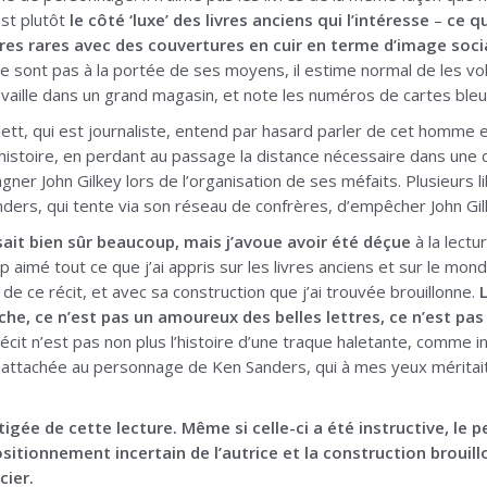
est plutôt
le côté ‘luxe’ des livres anciens qui l’intéresse
–
ce q
vres rares avec des couvertures en cuir en terme d’image soci
ne sont pas à la portée de ses moyens, il estime normal de les vol
ravaille dans un grand magasin, et note les numéros de cartes bleue
ett, qui est journaliste, entend par hasard parler de cet homme et s
istoire, en perdant au passage la distance nécessaire dans une d
er John Gilkey lors de l’organisation de ses méfaits. Plusieurs lib
rs, qui tente via son réseau de confrères, d’empêcher John Gilk
sait bien sûr beaucoup, mais j’avoue avoir été déçue
à la lectu
oup aimé tout ce que j’ai appris sur les livres anciens et sur le mon
 de ce récit, et avec sa construction que j’ai trouvée brouillonne.
he, ce n’est pas un amoureux des belles lettres, ce n’est pas
écit n’est pas non plus l’histoire d’une traque haletante, comme 
attachée au personnage de Ken Sanders, qui à mes yeux méritait p
igée de cette lecture. Même si celle-ci a été instructive, le 
ositionnement incertain de l’autrice et la construction broui
cier.