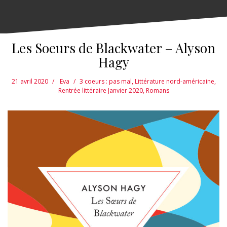
Les Soeurs de Blackwater – Alyson
Hagy
21 avril 2020
Eva
3 coeurs : pas mal
,
Littérature nord-américaine
,
Rentrée littéraire Janvier 2020
,
Romans