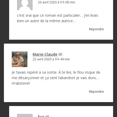
26 avril 2020 à 0 h 06 min
t
i
c’est vrai que ce roman est particulier… j’en lirais
c
bien un autre de la même autrice…
l
Répondre
e
Marie-Claude
dit :
22 avril 2020 à 9 h 44 min
Je l’avais repéré à sa sortie. À te lire, le flou risque de
me désarçonner et ça sent l’abandon! Je vais donc…
m’abstenir!
Répondre
Eva
dit :