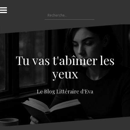
A
l
R
l
e
e
c
r
h
a
e
u
r
c
c
o
Tu vas t'abîmer les
h
n
e
t
yeux
r
e
n
:
u
Le Blog Littéraire d'Eva