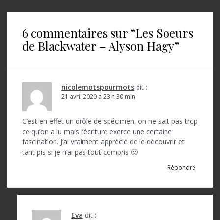
v
i
6 commentaires sur “
Les Soeurs
g
de Blackwater – Alyson Hagy
”
a
t
i
nicolemotspourmots
dit :
o
21 avril 2020 à 23 h 30 min
n
C’est en effet un drôle de spécimen, on ne sait pas trop
d
ce qu’on a lu mais l’écriture exerce une certaine
fascination. J’ai vraiment apprécié de le découvrir et
e
tant pis si je n’ai pas tout compris 🙂
l
Répondre
’
a
r
Eva
dit :