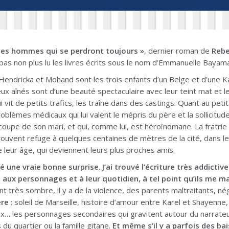
 des hommes qui se perdront toujours »
, dernier roman de
Rebe
ai pas non plus lu les livres écrits sous le nom d’Emmanuelle Baya
, Hendricka et Mohand sont les trois enfants d’un Belge et d’une 
eux aînés sont d’une beauté spectaculaire avec leur teint mat et l
i vit de petits trafics, les traîne dans des castings. Quant au petit
oblèmes médicaux qui lui valent le mépris du père et la sollicitud
a coupe de son mari, et qui, comme lui, est héroïnomane. La fratri
rouvent refuge à quelques centaines de mètres de la cité, dans l
e leur âge, qui deviennent leurs plus proches amis.
é une vraie bonne surprise
.
J’ai trouvé l’écriture très addicti
aux personnages et à leur quotidien, à tel point qu’ils me ma
 très sombre, il y a de la violence, des parents maltraitants, négl
ère
: soleil de Marseille, histoire d’amour entre Karel et Shayenne,
prix… les personnages secondaires qui gravitent autour du narrat
 du quartier ou la famille gitane.
Et même s’il y a parfois des b