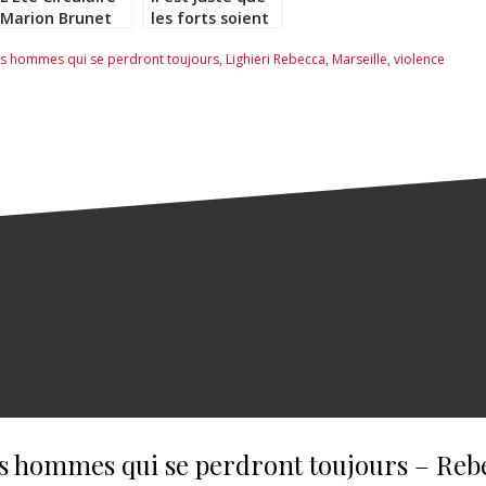
Marion Brunet
les forts soient
frappés –
des hommes qui se perdront toujours
,
Lighieri Rebecca
,
Marseille
,
violence
Thibault Bérard
des hommes qui se perdront toujours – Reb