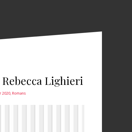
 Rebecca Lighieri
er 2020
,
Romans