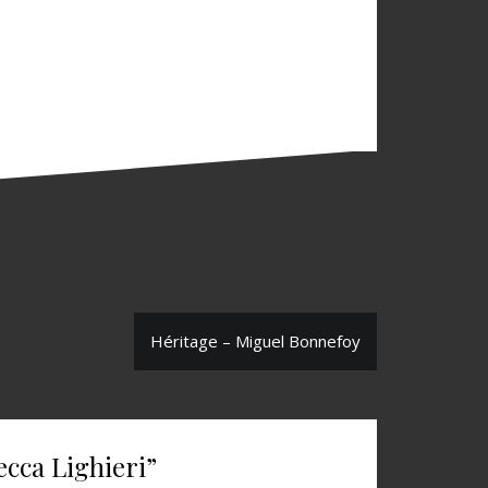
Héritage – Miguel Bonnefoy
ecca Lighieri
”