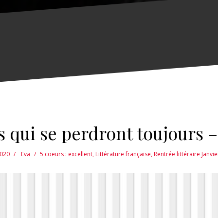
s qui se perdront toujours –
020
Eva
5 coeurs : excellent
,
Littérature française
,
Rentrée littéraire Janvi