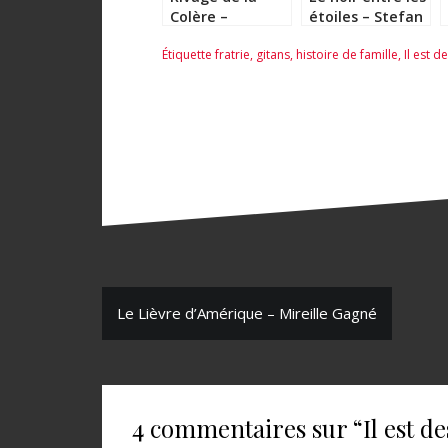
Colère –
étoiles – Stefan
Caroline Laurent
Merrill Block
Étiquette
fratrie
,
gitans
,
histoire de famille
,
Il est 
N
Le Lièvre d’Amérique – Mireille Gagné
a
v
i
4 commentaires sur “
Il est 