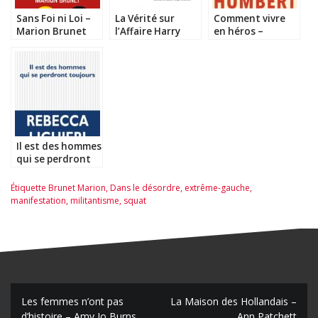
Sans Foi ni Loi –
La Vérité sur
Comment vivre
Marion Brunet
l’Affaire Harry
en héros –
Québert – Joël
Fabrice Humbert
Dicker
#MRL17
Il est des hommes
qui se perdront
toujours –
Rebecca Lighieri
Étiquette
Brunet Marion
,
Dans le désordre
,
extrême-gauche
,
manifestation
,
militantisme
,
squat
N
Les femmes n’ont pas
La Maison des Hollandais –
d’histoire – Amy Jo Burns
Ann Patchett