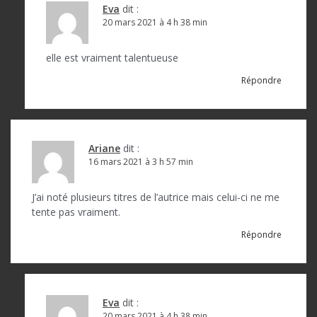
a
Eva
dit :
r
20 mars 2021 à 4 h 38 min
t
elle est vraiment talentueuse
i
Répondre
c
l
e
Ariane
dit :
16 mars 2021 à 3 h 57 min
J’ai noté plusieurs titres de l’autrice mais celui-ci ne me
tente pas vraiment.
Répondre
Eva
dit :
20 mars 2021 à 4 h 38 min