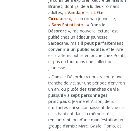
Je continue à explorer l’œuvre de
Marion
Brunet
, dont j’ai déjà lu deux romans
adultes, «
Vanda »
et «
L’Eté
Circulaire »
, et un roman jeunesse,
«
Sans Foi ni Loi »
:
« Dans le
Désordre »
, ma nouvelle lecture, est
publié chez un éditeur jeunesse,
Sarbacane, mais
il peut parfaitement
convenir à un public adulte
, et le livre
est d’ailleurs publié en poche chez Points,
et pas du tout dans une collection
jeunesse.
« Dans le Désordre » nous raconte une
tranche de vie, sur une période d’environ
un an, ou plutôt
des tranches de vie
,
puisqu’il y a
sept personnages
principaux
. Jeanne et Alison, deux
étudiantes qui se connaissent de vue car
elles habitent dans la même cité U,
rencontrent lors d’une manifestation un
groupe d’amis : Marc, Basile, Tonio, et