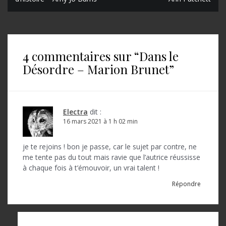
a
v
i
4 commentaires sur “
Dans le
g
Désordre – Marion Brunet
”
a
t
i
Electra
dit :
o
16 mars 2021 à 1 h 02 min
n
je te rejoins ! bon je passe, car le sujet par contre, ne
d
me tente pas du tout mais ravie que l’autrice réussisse
à chaque fois à t’émouvoir, un vrai talent !
e
Répondre
l
’