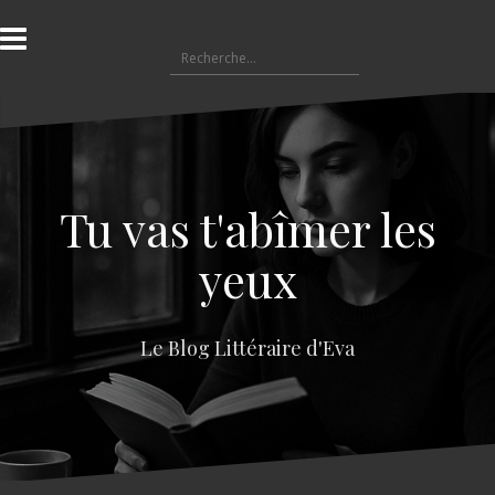
A
l
R
l
e
e
c
r
h
a
e
u
r
c
c
o
Tu vas t'abîmer les
h
n
e
t
yeux
r
e
n
:
u
Le Blog Littéraire d'Eva