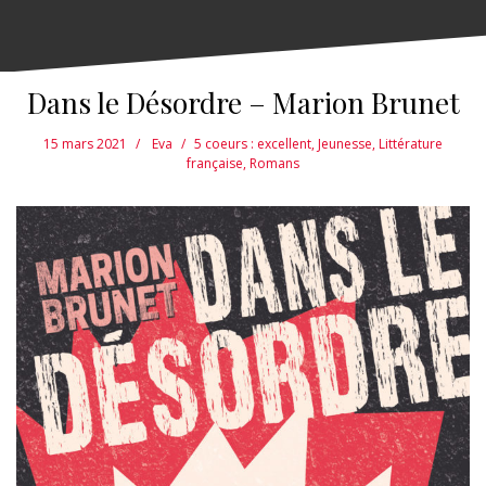
Dans le Désordre – Marion Brunet
15 mars 2021
Eva
5 coeurs : excellent
,
Jeunesse
,
Littérature
française
,
Romans