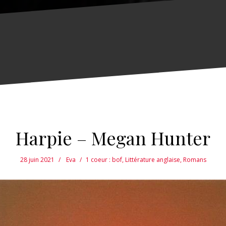
Harpie – Megan Hunter
28 juin 2021
Eva
1 coeur : bof
,
Littérature anglaise
,
Romans