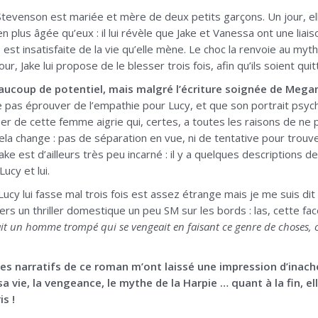
 Stevenson est mariée et mère de deux petits garçons. Un jour, e
en plus âgée qu’eux : il lui révèle que Jake et Vanessa ont une lia
est insatisfaite de la vie qu’elle mène. Le choc la renvoie au myth
ur, Jake lui propose de le blesser trois fois, afin qu’ils soient quit
ucoup de potentiel, mais malgré l’écriture soignée de Megan
e ne pas éprouver de l’empathie pour Lucy, et que son portrait psycho
r de cette femme aigrie qui, certes, a toutes les raisons de ne pa
ela change : pas de séparation en vue, ni de tentative pour trouv
ke est d’ailleurs très peu incarné : il y a quelques descriptions 
ucy et lui.
Lucy lui fasse mal trois fois est assez étrange mais je me suis di
rs un thriller domestique un peu SM sur les bords : las, cette face
tait un homme trompé qui se vengeait en faisant ce genre de choses, ce
axes narratifs de ce roman m’ont laissé une impression d’inac
a vie, la vengeance, le mythe de la Harpie … quant à la fin, ell
is !