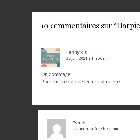
a
v
i
10 commentaires sur “
Harpie
g
a
t
Fanny
dit :
28 juin 2021 à 1 h 50 min
i
o
Oh dommage!
Pour moi ce fut une lecture plaisante.
n
d
e
l
Eva
dit :
’
29 juin 2021 à 17 h 32 min
a