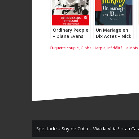
Ordinary People
Un Mariage en
– Diana Evans
Dix Actes – Nick
Hornby
Étiquette
couple
,
Globe
,
Harpie
,
infidélité
,
Le Mois 
N
Spectacle « Soy de Cuba – Viva la Vida ! » au Cas