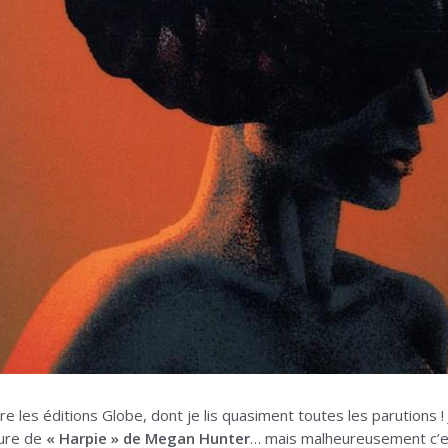
re les éditions Globe, dont je lis quasiment toutes les parutions !
ture de
« Harpie » de Megan Hunter
… mais malheureusement c’e