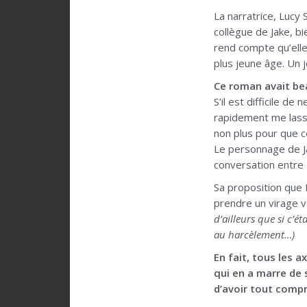
La narratrice, Lucy
collègue de Jake, bi
rend compte qu’elle 
plus jeune âge. Un jo
Ce roman avait bea
S’il est difficile d
rapidement me lasse
non plus pour que c
Le personnage de Ja
conversation entre L
Sa proposition que 
prendre un virage ve
d’ailleurs que si c’é
au harcèlement…)
En fait, tous les 
qui en a marre de s
d’avoir tout compr