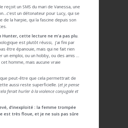
lle reçoit un SMS du mari de Vanessa, une
ison…c’est un détonateur pour Lucy, qui se
e de la harpie, qui la fascine depuis son
tes.
 Hunter, cette lecture ne m’a pas plu
.
logique est plutôt réussi, j’ai fini par
s être épanouie, mais qui ne fait rien
er un emploi, ou un hobby, ou des amis …
de cet homme, mais aucune vraie
t que peut-être que cela permettrait de
tte aussi reste superficielle. (
et je pense
la ferait hurler à la violence conjugale et
hevé, d’inexploité : la femme trompée
e est très floue, et je ne suis pas sûre