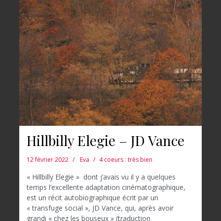
Hillbilly Elegie – JD Vance
12 février 2022
Eva
4 coeurs : très bien
« Hillbilly Elegie » dont j’avais vu il y a quelques
temps l’excellente adaptation cinématographique,
est un récit autobiographique écrit par un
« transfuge social », JD Vance, qui, après avoir
grandi « chez les bouseux » (traduction