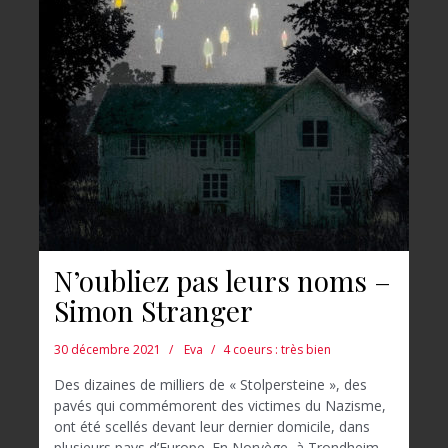
N’oubliez pas leurs noms –
Simon Stranger
30 décembre 2021
Eva
4 coeurs : très bien
Des dizaines de milliers de « Stolpersteine », des
pavés qui commémorent des victimes du Nazisme,
ont été scellés devant leur dernier domicile, dans
plusieurs pays d’Europe. En Norvège, à Trondheim,