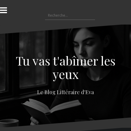
A
l
R
l
e
e
c
r
h
a
e
u
r
c
c
o
Tu vas t'abîmer les
h
n
e
t
yeux
r
e
n
:
u
Le Blog Littéraire d'Eva