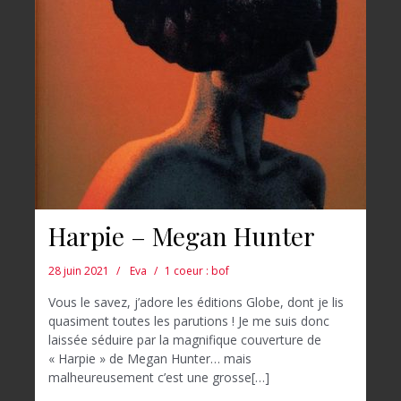
Harpie – Megan Hunter
28 juin 2021
Eva
1 coeur : bof
Vous le savez, j’adore les éditions Globe, dont je lis
quasiment toutes les parutions ! Je me suis donc
laissée séduire par la magnifique couverture de
« Harpie » de Megan Hunter… mais
malheureusement c’est une grosse[…]