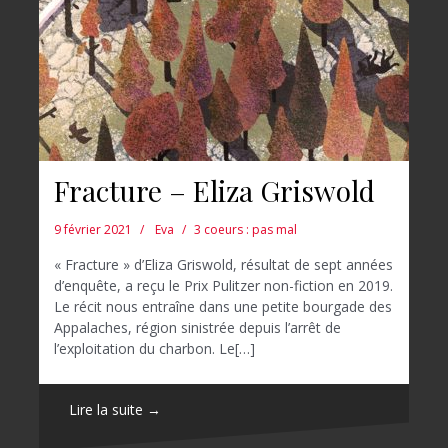
Fracture – Eliza Griswold
9 février 2021
Eva
3 coeurs : pas mal
« Fracture » d’Eliza Griswold, résultat de sept années
d’enquête, a reçu le Prix Pulitzer non-fiction en 2019.
Le récit nous entraîne dans une petite bourgade des
Appalaches, région sinistrée depuis l’arrêt de
l’exploitation du charbon. Le[…]
Lire la suite →