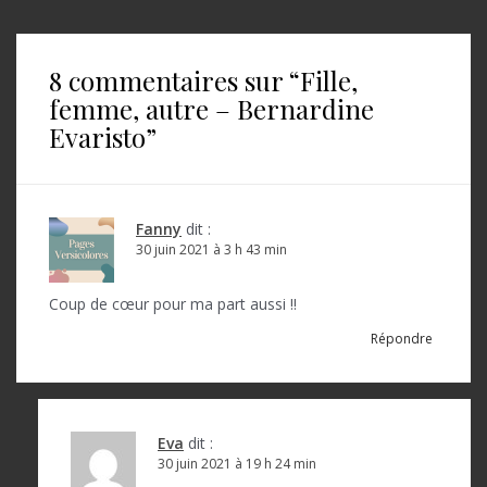
i
g
8 commentaires sur “
Fille,
a
femme, autre – Bernardine
t
Evaristo
”
i
o
Fanny
dit :
n
30 juin 2021 à 3 h 43 min
d
Coup de cœur pour ma part aussi !!
e
Répondre
l
’
a
Eva
dit :
r
30 juin 2021 à 19 h 24 min