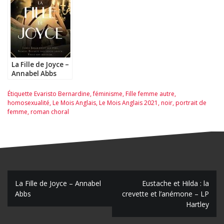
La Fille de Joyce –
Annabel Abbs
Étiquette
Evaristo Bernardine
,
féminisme
,
Fille femme autre
,
homosexualité
,
Le Mois Anglais
,
Le Mois Anglais 2021
,
noir
,
portrait de
femme
,
roman choral
N
La Fille de Joyce – Annabel
Eustache et Hilda : la
Abbs
crevette et l’anémone – LP
a
Hartley
v