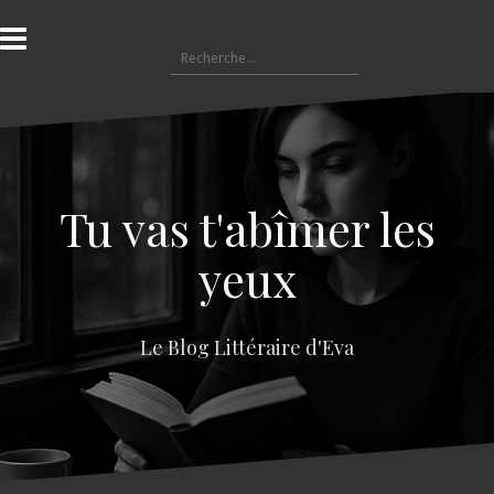
A
l
R
l
e
e
c
r
h
a
e
u
r
c
c
o
Tu vas t'abîmer les
h
n
e
t
yeux
r
e
n
:
u
Le Blog Littéraire d'Eva