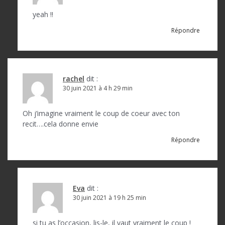
t
yeah !!
i
Répondre
c
l
e
rachel
dit :
30 juin 2021 à 4 h 29 min
Oh j’imagine vraiment le coup de coeur avec ton
recit….cela donne envie
Répondre
Eva
dit :
30 juin 2021 à 19 h 25 min
si tu as l’occasion, lis-le, il vaut vraiment le coup !