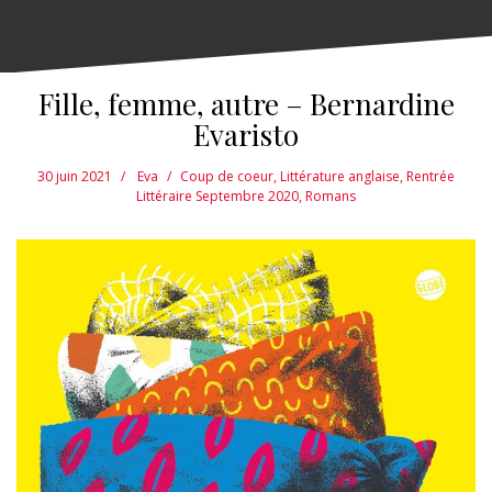
Fille, femme, autre – Bernardine
Evaristo
30 juin 2021
Eva
Coup de coeur
,
Littérature anglaise
,
Rentrée
Littéraire Septembre 2020
,
Romans