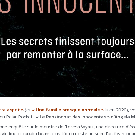
tre esprit »
(et
« Une famille presque normale »
lu en 2020), vo
du Polar Pocket :
« Le Pensionnat des Innocentes » d’Angela 
tone enquête sur le meurtre de Teresa Wyatt, une directrice d’éc
 victime occupait dix ans plus tôt un poste au sein d’un foyer pou