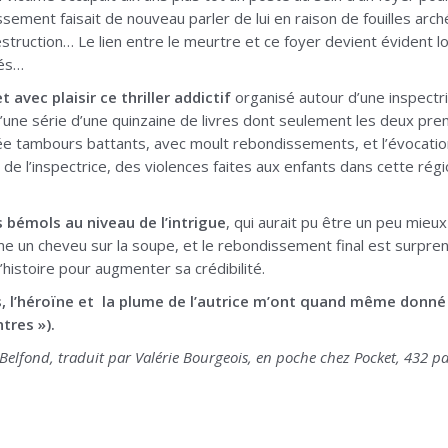
issement faisait de nouveau parler de lui en raison de fouilles arc
estruction… Le lien entre le meurtre et ce foyer devient évident 
nés…
t avec plaisir ce thriller addictif
organisé autour d’une inspectric
 d’une série d’une quinzaine de livres dont seulement les deux pre
 tambours battants, avec moult rebondissements, et l’évocation, 
e l’inspectrice, des violences faites aux enfants dans cette régio
 bémols au niveau de l’intrigue
, qui aurait pu être un peu mieux
me un cheveu sur la soupe, et le rebondissement final est surpren
histoire pour augmenter sa crédibilité.
, l’héroïne et la plume de l’autrice m’ont quand même donné
ntres »).
Belfond, traduit par Valérie Bourgeois, en poche chez Pocket, 432 pa