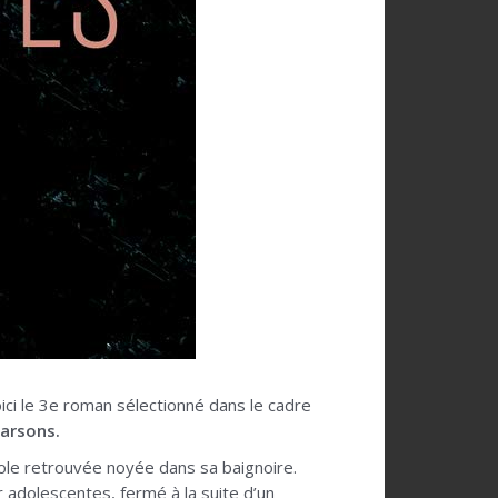
ici le 3e roman sélectionné dans le cadre
Marsons.
ole retrouvée noyée dans sa baignoire.
r adolescentes, fermé à la suite d’un