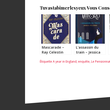
Tuvastabimerlesyeux Vous Consei
Mascarade –
L’assassin du
Ray Celestin
train – Jessica
Fellowes
Étiquette
A year in England
,
enquête
,
Le Pensionna