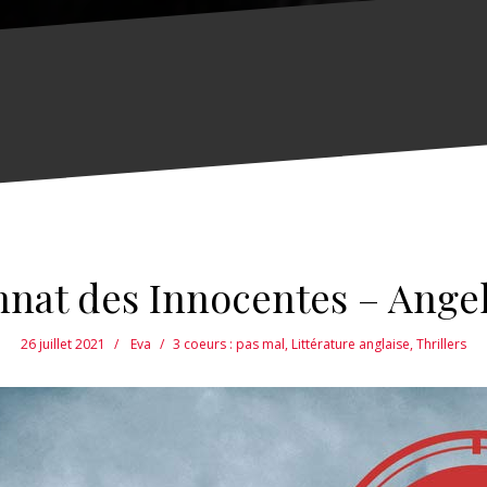
nnat des Innocentes – Ange
26 juillet 2021
Eva
3 coeurs : pas mal
,
Littérature anglaise
,
Thrillers