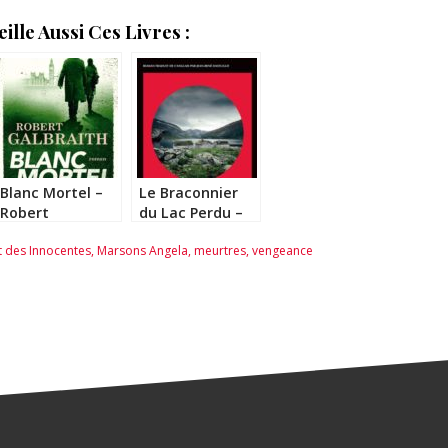
lle Aussi Ces Livres :
Blanc Mortel –
Le Braconnier
Robert
du Lac Perdu –
Galbraith
Peter May
t des Innocentes
,
Marsons Angela
,
meurtres
,
vengeance