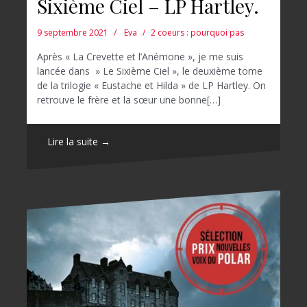
Sixième Ciel – LP Hartley.
9 septembre 2021
Eva
2 coeurs : pourquoi pas
Après « La Crevette et l’Anémone », je me suis
lancée dans » Le Sixième Ciel », le deuxième tome
de la trilogie « Eustache et Hilda » de LP Hartley. On
retrouve le frère et la sœur une bonne[…]
Lire la suite →