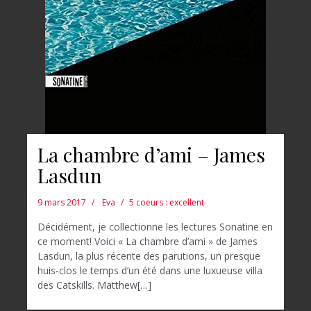
La chambre d’ami – James
Lasdun
9 mars 2017
Eva
5 coeurs : excellent
Décidément, je collectionne les lectures Sonatine en
ce moment! Voici « La chambre d’ami » de James
Lasdun, la plus récente des parutions, un presque
huis-clos le temps d’un été dans une luxueuse villa
des Catskills. Matthew[…]