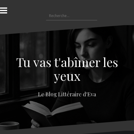
A
l
R
l
e
e
c
r
h
a
e
u
r
c
c
o
Tu vas t'abîmer les
h
n
e
t
yeux
r
e
n
:
u
Le Blog Littéraire d'Eva