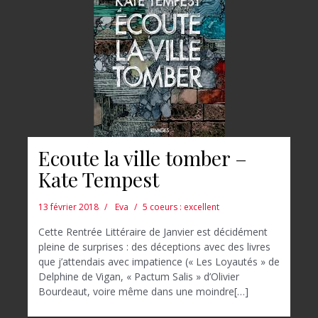
Ecoute la ville tomber –
Kate Tempest
13 février 2018
Eva
5 coeurs : excellent
Cette Rentrée Littéraire de Janvier est décidément
pleine de surprises : des déceptions avec des livres
que j’attendais avec impatience (« Les Loyautés » de
Delphine de Vigan, « Pactum Salis » d’Olivier
Bourdeaut, voire même dans une moindre[…]