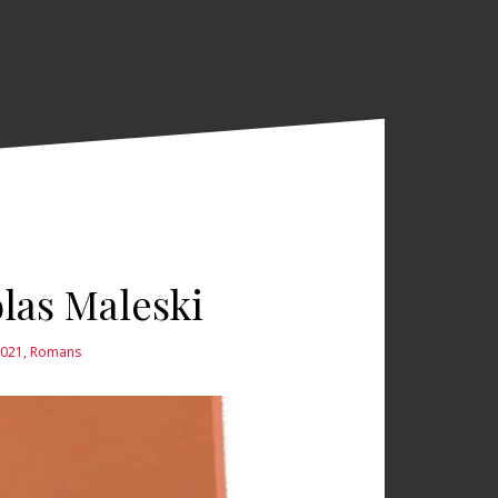
las Maleski
2021
,
Romans