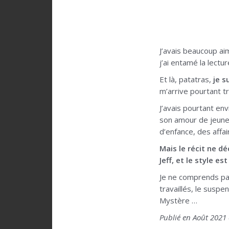
J’avais beaucoup a
j’ai entamé la lectu
Et là, patatras,
je s
m’arrive pourtant t
J’avais pourtant env
son amour de jeune
d’enfance, des affa
Mais le récit ne d
Jeff, et le style e
Je ne comprends pas
travaillés, le suspe
Mystère …
Publié en Août 2021 