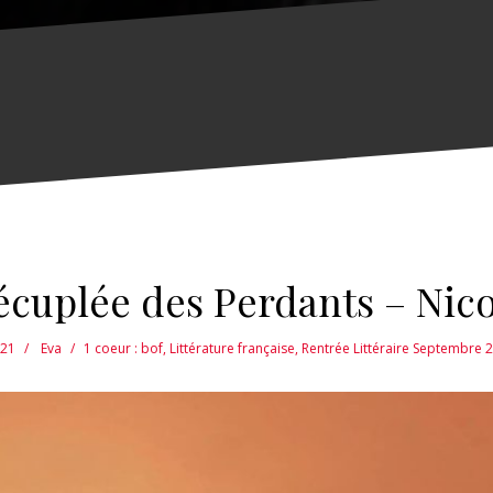
écuplée des Perdants – Nico
021
Eva
1 coeur : bof
,
Littérature française
,
Rentrée Littéraire Septembre 