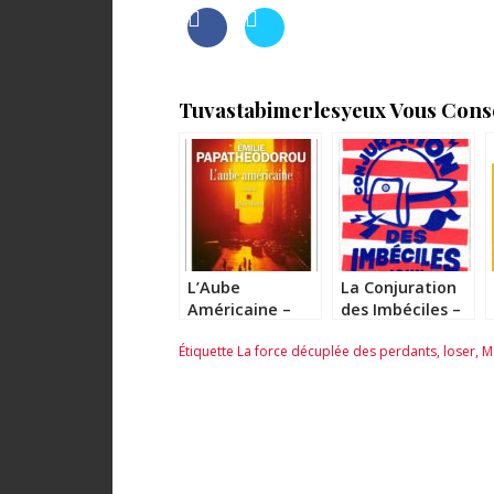
Tuvastabimerlesyeux Vous Consei
L’Aube
La Conjuration
Américaine –
des Imbéciles –
Emilie
John Kennedy
Étiquette
La force décuplée des perdants
,
loser
,
M
Papatheodorou
Toole