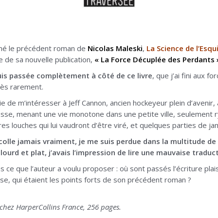
imé le précédent roman de
Nicolas Maleski
,
La Science de l’Esqu
re de sa nouvelle publication,
« La Force Décuplée des Perdants 
uis passée complètement à côté de ce livre
, que j’ai fini aux 
rès rarement.
ie de m’intéresser à Jeff Cannon, ancien hockeyeur plein d’avenir, 
sse, menant une vie monotone dans une petite ville, seulement 
ires louches qui lui vaudront d’être viré, et quelques parties de 
écolle jamais vraiment, je me suis perdue dans la multitude d
st lourd et plat, j’avais l’impression de lire une mauvaise trad
 ce que l’auteur a voulu proposer : où sont passés l’écriture plai
nse, qui étaient les points forts de son précédent roman ?
chez HarperCollins France, 256 pages.