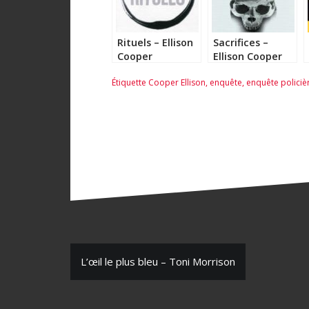
Rituels – Ellison
Sacrifices –
Cooper
Ellison Cooper
Étiquette
Cooper Ellison
,
enquête
,
enquête policiè
N
L’œil le plus bleu – Toni Morrison
a