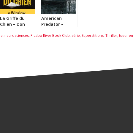
La Griffe du
American
Chien – Don
Predator –
Winslow
Maureen
re
,
neurosciences
,
Picabo River Book Club
,
série
,
Superstitions
,
Thriller
,
tueur en
Callahan