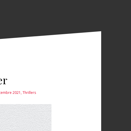
er
ptembre 2021
,
Thrillers