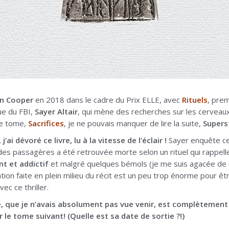
on Cooper
en 2018 dans le cadre du Prix ELLE, avec
Rituels
, pre
ue du FBI,
Sayer Altair
, qui mène des recherches sur les cerveau
2e tome,
Sacrifices
, je ne pouvais manquer de lire la suite,
Superst
j’ai dévoré ce livre, lu à la vitesse de l’éclair !
Sayer enquête cet
 des passagères a été retrouvée morte selon un rituel qui rappel
nt et addictif
et malgré quelques bémols (je me suis agacée de
tion faite en plein milieu du récit est un peu trop énorme pour êtr
c ce thriller.
e, que je n’avais absolument pas vue venir, est complètement
r le tome suivant! (Quelle est sa date de sortie ?!)