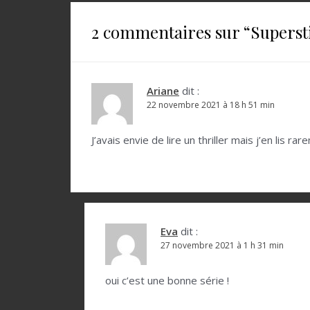
v
i
2 commentaires sur “
Superst
g
a
t
Ariane
dit :
22 novembre 2021 à 18 h 51 min
i
o
J’avais envie de lire un thriller mais j’en lis
n
d
e
l
Eva
dit :
27 novembre 2021 à 1 h 31 min
’
a
oui c’est une bonne série !
r