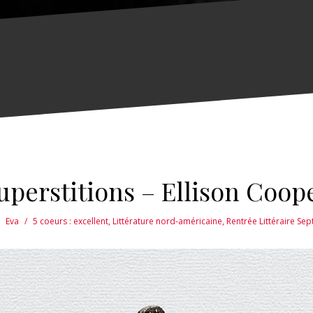
uperstitions – Ellison Coop
Eva
5 coeurs : excellent
,
Littérature nord-américaine
,
Rentrée Littéraire Se