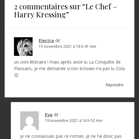
2 commentaires sur “
Le Chef –
g
Harry Kressing
”
a
t
i
Electra
dit :
o
15 novembre 2021 à 18 h 41 min
n
un ovni littéraire ! mais après avoir lu La Conquête de
d
Plassans, je me demande si ton écrivain n’a pas lu Zola
😉
e
Répondre
l
’
a
Eva
dit :
r
19 novembre 2021 à 18 h 52 min
t
je ne connaissais pas ce roman, je ne l’ai donc pas