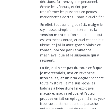
décisions, fait renvoyer le personnel,
écarte les gêneurs, et finit par
transformer les puissants en petites
marionnettes dociles… mais à quelle fin?
En effet, tout au long du récit, malgré le
style assez simple et le ton badin,
la
tension monte
et l’on se demande qui
est vraiment Conrad, et quel est son but
ultime, et
j’ai lu avec grand plaisir ce
roman, portée par l’ambiance
machiavélique et le suspense qui y
règnent.
La fin, qui n’est pas du tout ce à quoi
je m’attendais, m’a en revanche
interpellée, et un brin déçue
: pendant
toute l’histoire, je me suis léché les
babines à l’idée d’une fin explosive,
macabre, machiavélique, et l’auteur
propose en fait un épilogue – à mes yeux
trop rapide et manquant de panache –
qui est le contre-pied de ce que tout