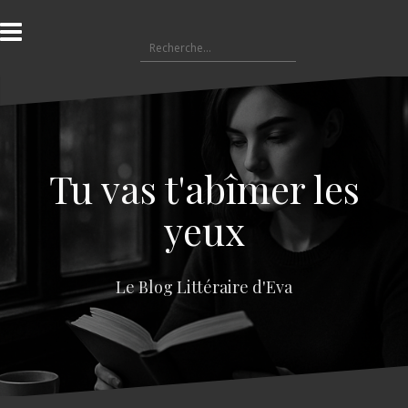
A
l
R
l
e
e
c
r
h
a
e
u
r
c
c
o
Tu vas t'abîmer les
h
n
e
t
yeux
r
e
n
:
u
Le Blog Littéraire d'Eva