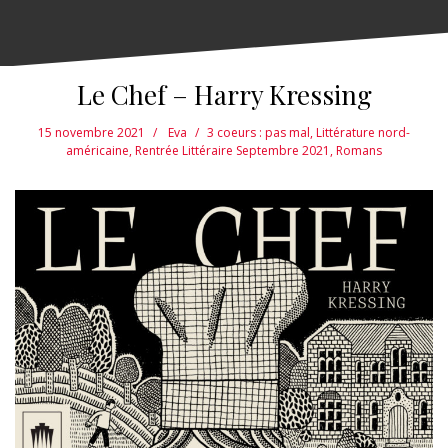
Le Chef – Harry Kressing
15 novembre 2021
Eva
3 coeurs : pas mal
,
Littérature nord-
américaine
,
Rentrée Littéraire Septembre 2021
,
Romans