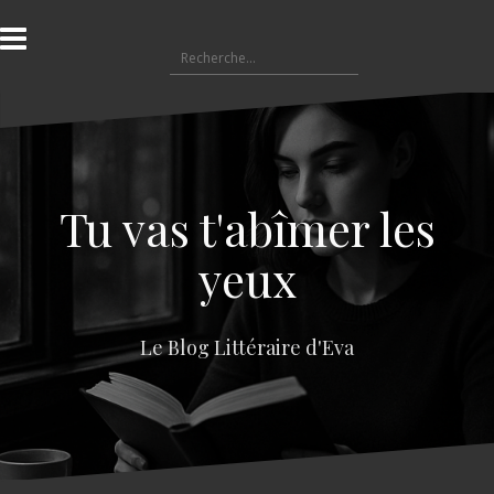
A
l
R
l
e
e
c
r
h
a
e
u
r
c
c
o
Tu vas t'abîmer les
h
n
e
t
yeux
r
e
n
:
u
Le Blog Littéraire d'Eva