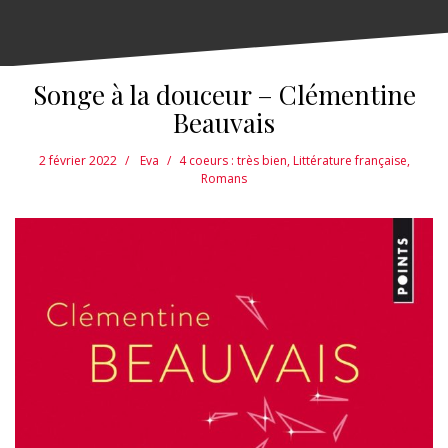
Songe à la douceur – Clémentine
Beauvais
2 février 2022
Eva
4 coeurs : très bien
,
Littérature française
,
Romans