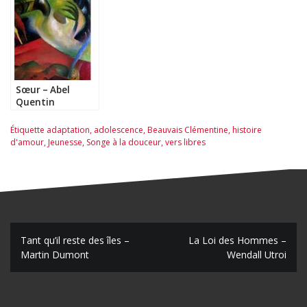
Guenassia
Sœur – Abel
Quentin
Étiquette
adaptation
,
adolescence
,
Beauvais Clémentine
,
histoire
d'amour
,
Jeunesse
,
Songe à la douceur
,
vers libres
N
Tant qu’il reste des îles –
La Loi des Hommes –
Martin Dumont
Wendall Utroi
a
v